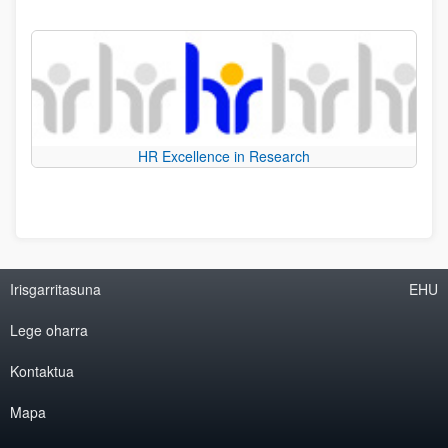
HR Excellence in Research
Irisgarritasuna
EHU
Lege oharra
Kontaktua
Mapa