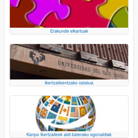
Erakunde elkartuak
Ikertzaileentzako ostatua
Kanpo Ikertzaileek aldi baterako egonaldiak