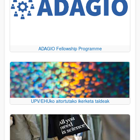
ADAGIO Fellowship Programme
UPV/EHUko aitortutako ikerketa taldeak