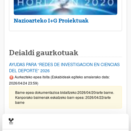
Nazioarteko I+G Proiektuak
Deialdi gaurkotuak
AYUDAS PARA “REDES DE INVESTIGACION EN CIENCIAS
DEL DEPORTE” 2026
Aurkezteko epea itxita (Eskabideak egiteko amaierako data:
2026/04/24 23:59)
Barne epea dokumentazioa bidaltzeko:2026/04/20rarte barne.
Kanporako baimenak eskatzeko barn epea: 2026/04/22rarte
barne
[IKERBILERAK] Kongresuak eta zientzia-bilerak egiteko
laguntzak. Lehen seihilekoa 2026
Aurkezteko epea itxita: 2026/04/14 - 2026/05/13