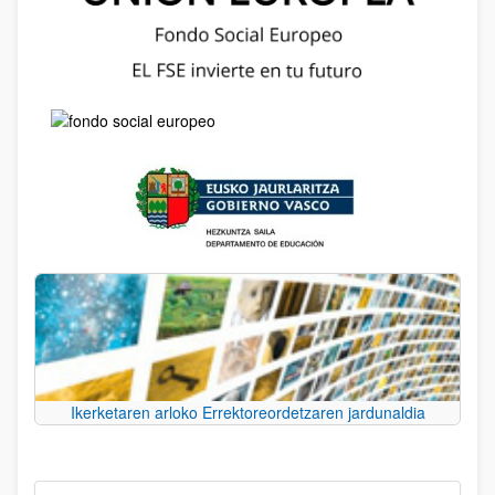
Ikerketaren arloko Errektoreordetzaren jardunaldia