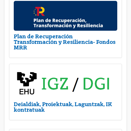
Plan de Recuperación
Transformación y Resiliencia- Fondos
MRR
Deialdiak, Proiektuak, Laguntzak, IK
kontratuak