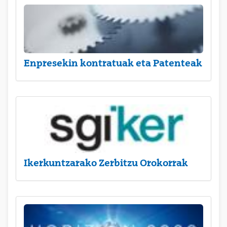
Enpresekin kontratuak eta Patenteak
Ikerkuntzarako Zerbitzu Orokorrak