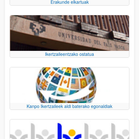
Erakunde elkartuak
Ikertzaileentzako ostatua
Kanpo Ikertzaileek aldi baterako egonaldiak