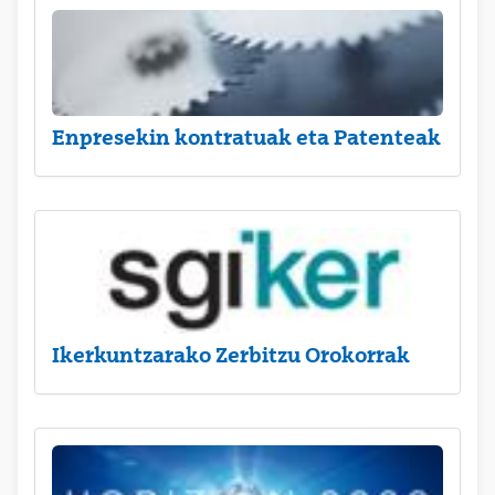
Enpresekin kontratuak eta Patenteak
Ikerkuntzarako Zerbitzu Orokorrak