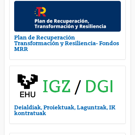
Plan de Recuperación
Transformación y Resiliencia- Fondos
MRR
Deialdiak, Proiektuak, Laguntzak, IK
kontratuak