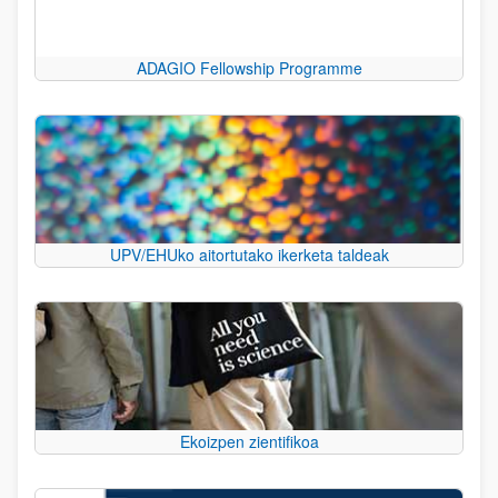
ADAGIO Fellowship Programme
UPV/EHUko aitortutako ikerketa taldeak
Ekoizpen zientifikoa