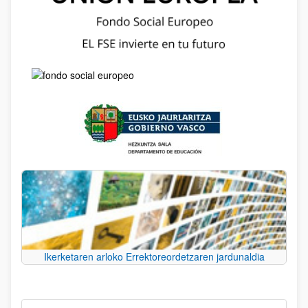
Ikerketaren arloko Errektoreordetzaren jardunaldia