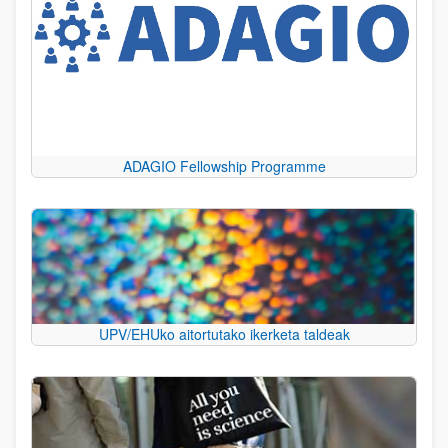
ADAGIO Fellowship Programme
UPV/EHUko aitortutako ikerketa taldeak