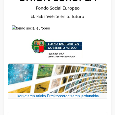
Ikerketaren arloko Errektoreordetzaren jardunaldia