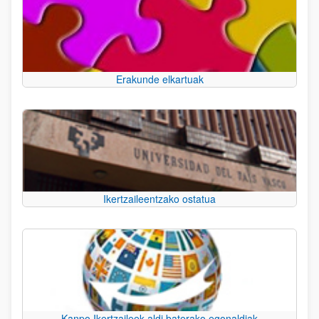
Erakunde elkartuak
Ikertzaileentzako ostatua
Kanpo Ikertzaileek aldi baterako egonaldiak