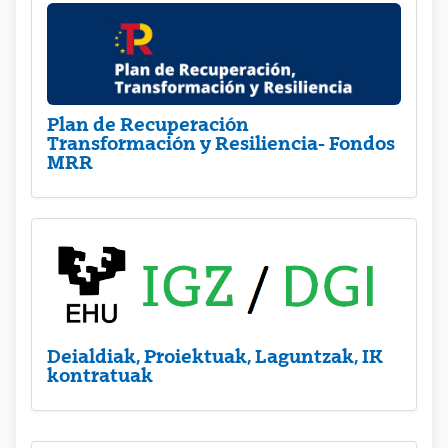
Plan de Recuperación
Transformación y Resiliencia- Fondos
MRR
Deialdiak, Proiektuak, Laguntzak, IK
kontratuak