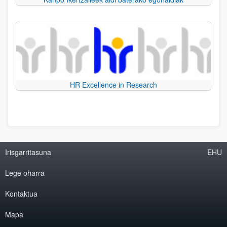
HR Excellence in Research
Irisgarritasuna
EHU
Lege oharra
Kontaktua
Mapa