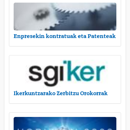
Enpresekin kontratuak eta Patenteak
Ikerkuntzarako Zerbitzu Orokorrak