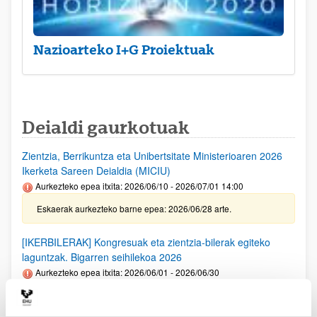
Nazioarteko I+G Proiektuak
Deialdi gaurkotuak
Zientzia, Berrikuntza eta Unibertsitate Ministerioaren 2026
Ikerketa Sareen Deialdia (MICIU)
Aurkezteko epea itxita: 2026/06/10 - 2026/07/01 14:00
Eskaerak aurkezteko barne epea: 2026/06/28 arte.
[IKERBILERAK] Kongresuak eta zientzia-bilerak egiteko
laguntzak. Bigarren seihilekoa 2026
Aurkezteko epea itxita: 2026/06/01 - 2026/06/30
Deialdia argitaratu egin da. Eskaerak aurkezteko barne epea:
2026/06/23