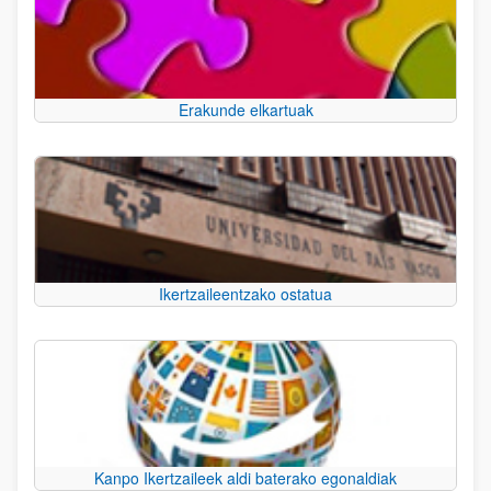
Erakunde elkartuak
Ikertzaileentzako ostatua
Kanpo Ikertzaileek aldi baterako egonaldiak