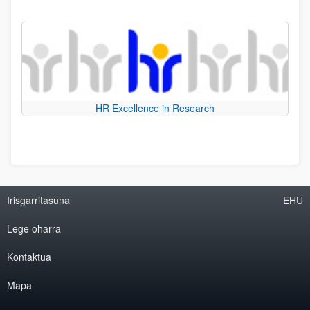
HR Excellence in Research
Irisgarritasuna
EHU
Lege oharra
Kontaktua
Mapa