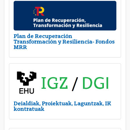
Plan de Recuperación
Transformación y Resiliencia- Fondos
MRR
Deialdiak, Proiektuak, Laguntzak, IK
kontratuak