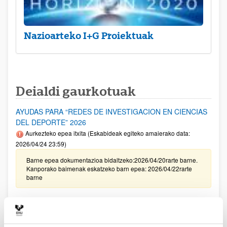
Nazioarteko I+G Proiektuak
Deialdi gaurkotuak
AYUDAS PARA “REDES DE INVESTIGACION EN CIENCIAS
DEL DEPORTE” 2026
Aurkezteko epea itxita (Eskabideak egiteko amaierako data:
2026/04/24 23:59)
Barne epea dokumentazioa bidaltzeko:2026/04/20rarte barne.
Kanporako baimenak eskatzeko barn epea: 2026/04/22rarte
barne
[IKERBILERAK] Kongresuak eta zientzia-bilerak egiteko
laguntzak. Lehen seihilekoa 2026
Aurkezteko epea itxita: 2026/04/14 - 2026/05/13