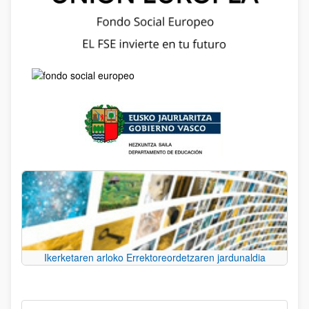
Ikerketaren arloko Errektoreordetzaren jardunaldia