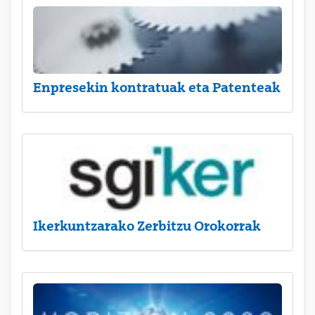
Enpresekin kontratuak eta Patenteak
Ikerkuntzarako Zerbitzu Orokorrak