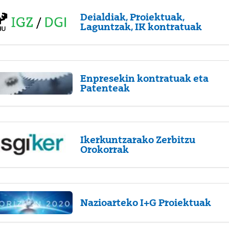
Deialdiak, Proiektuak,
Laguntzak, IK kontratuak
Enpresekin kontratuak eta
Patenteak
Ikerkuntzarako Zerbitzu
Orokorrak
Nazioarteko I+G Proiektuak