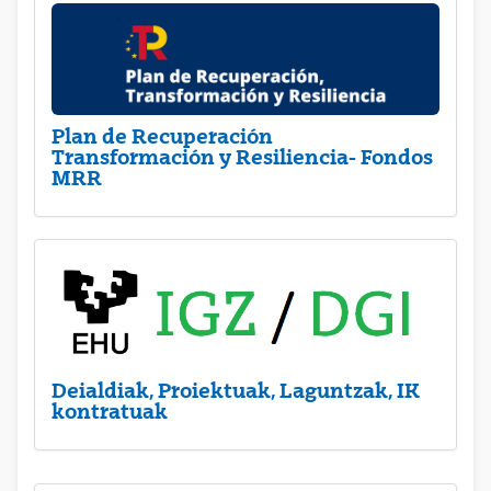
Plan de Recuperación
Transformación y Resiliencia- Fondos
MRR
Deialdiak, Proiektuak, Laguntzak, IK
kontratuak