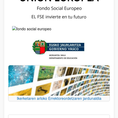
Ikerketaren arloko Errektoreordetzaren jardunaldia