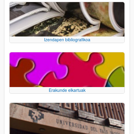
Izendapen bibliografikoa
Erakunde elkartuak