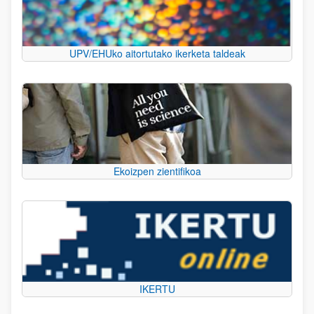
UPV/EHUko aitortutako ikerketa taldeak
Ekoizpen zientifikoa
IKERTU