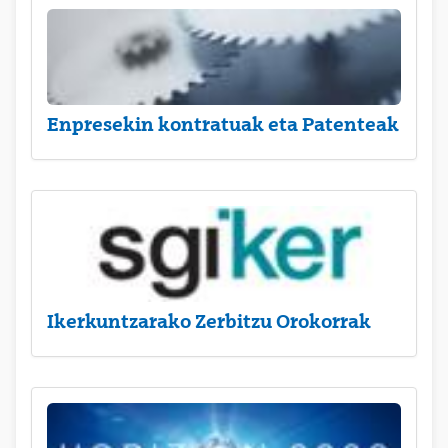
Enpresekin kontratuak eta Patenteak
Ikerkuntzarako Zerbitzu Orokorrak