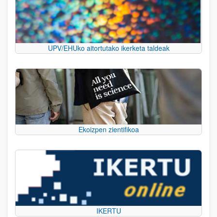
UPV/EHUko aitortutako ikerketa taldeak
Ekoizpen zientifikoa
IKERTU