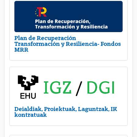
Plan de Recuperación
Transformación y Resiliencia- Fondos
MRR
Deialdiak, Proiektuak, Laguntzak, IK
kontratuak