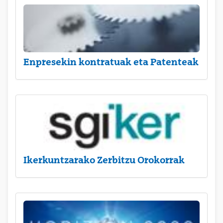
Enpresekin kontratuak eta Patenteak
Ikerkuntzarako Zerbitzu Orokorrak