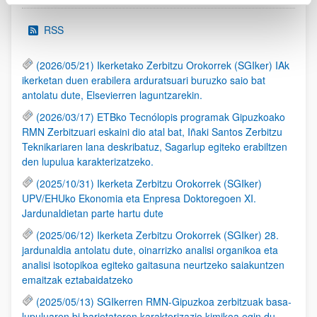
RSS
(2026/05/21) Ikerketako Zerbitzu Orokorrek (SGIker) IAk
ikerketan duen erabilera arduratsuari buruzko saio bat
antolatu dute, Elsevierren laguntzarekin.
(2026/03/17) ETBko Tecnólopis programak Gipuzkoako
RMN Zerbitzuari eskaini dio atal bat, Iñaki Santos Zerbitzu
Teknikariaren lana deskribatuz, Sagarlup egiteko erabiltzen
den lupulua karakterizatzeko.
(2025/10/31) Ikerketa Zerbitzu Orokorrek (SGIker)
UPV/EHUko Ekonomia eta Enpresa Doktoregoen XI.
Jardunaldietan parte hartu dute
(2025/06/12) Ikerketa Zerbitzu Orokorrek (SGIker) 28.
jardunaldia antolatu dute, oinarrizko analisi organikoa eta
analisi isotopikoa egiteko gaitasuna neurtzeko saiakuntzen
emaitzak eztabaidatzeko
(2025/05/13) SGIkerren RMN-Gipuzkoa zerbitzuak basa-
lupuluaren bi barietateren karakterizazio kimikoa egin du