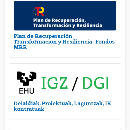
Plan de Recuperación
Transformación y Resiliencia- Fondos
MRR
Deialdiak, Proiektuak, Laguntzak, IK
kontratuak