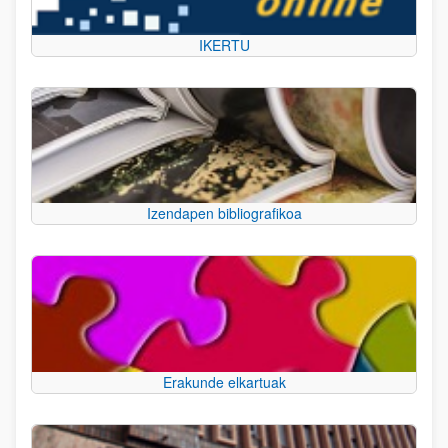
IKERTU
Izendapen bibliografikoa
Erakunde elkartuak