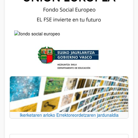
Ikerketaren arloko Errektoreordetzaren jardunaldia