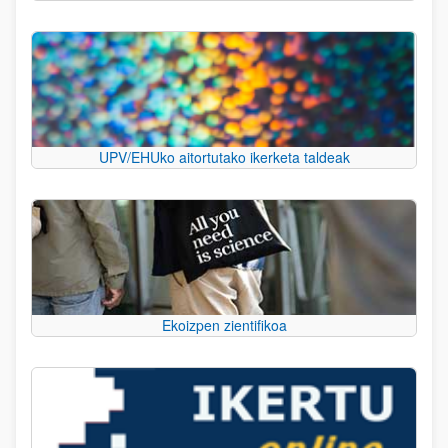
UPV/EHUko aitortutako ikerketa taldeak
Ekoizpen zientifikoa