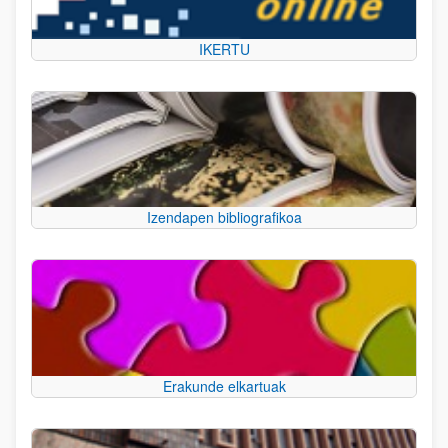
IKERTU
Izendapen bibliografikoa
Erakunde elkartuak