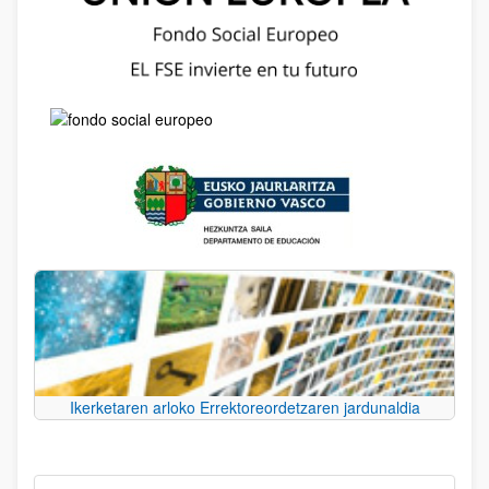
Ikerketaren arloko Errektoreordetzaren jardunaldia