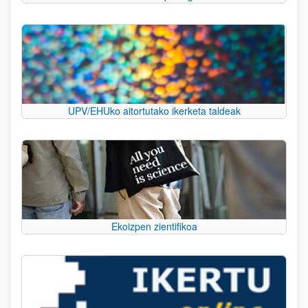
UPV/EHUko aitortutako ikerketa taldeak
Ekoizpen zientifikoa