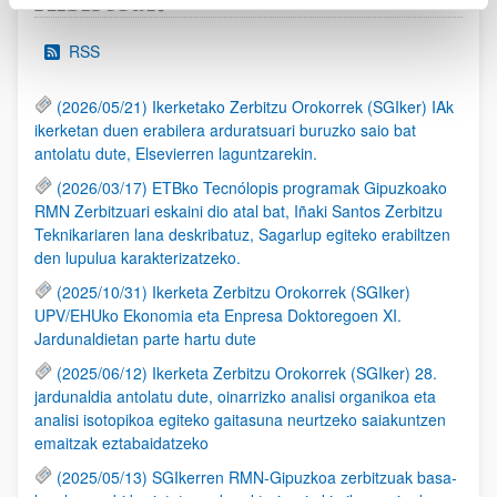
Albisteak
RSS
(2026/05/21) Ikerketako Zerbitzu Orokorrek (SGIker) IAk
ikerketan duen erabilera arduratsuari buruzko saio bat
antolatu dute, Elsevierren laguntzarekin.
(2026/03/17) ETBko Tecnólopis programak Gipuzkoako
RMN Zerbitzuari eskaini dio atal bat, Iñaki Santos Zerbitzu
Teknikariaren lana deskribatuz, Sagarlup egiteko erabiltzen
den lupulua karakterizatzeko.
(2025/10/31) Ikerketa Zerbitzu Orokorrek (SGIker)
UPV/EHUko Ekonomia eta Enpresa Doktoregoen XI.
Jardunaldietan parte hartu dute
(2025/06/12) Ikerketa Zerbitzu Orokorrek (SGIker) 28.
jardunaldia antolatu dute, oinarrizko analisi organikoa eta
analisi isotopikoa egiteko gaitasuna neurtzeko saiakuntzen
emaitzak eztabaidatzeko
(2025/05/13) SGIkerren RMN-Gipuzkoa zerbitzuak basa-