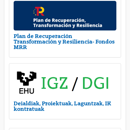
Plan de Recuperación
Transformación y Resiliencia- Fondos
MRR
Deialdiak, Proiektuak, Laguntzak, IK
kontratuak