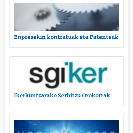
Enpresekin kontratuak eta Patenteak
Ikerkuntzarako Zerbitzu Orokorrak