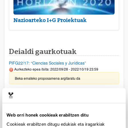
Nazioarteko I+G Proiektuak
Deialdi gaurkotuak
PIFG22/17: “Ciencias Sociales y Jurídicas”
Aurkezteko epea itxita: 2022/09/28 - 2022/10/19 23:59
Beka emateko proposamena argitaratu da
PIFG22/18 "Polimerización en fase dispersa"
Aurkezteko epea itxita: 2022/09/28 - 2022/10/19 23:59
Beka emateko proposamena argitaratu da
Web orri honek cookieak erabiltzen ditu
PIFG22/15: “Microbiología: Bioquímica y Biología Molecular"
Cookieak erabiltzen ditugu edukiak eta iragarkiak
Aurkezteko epea itxita: 2022/09/20 - 2022/10/10 23:59