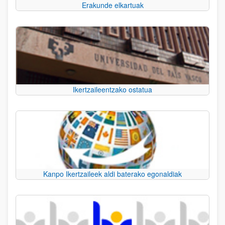
Erakunde elkartuak
Ikertzaileentzako ostatua
Kanpo Ikertzaileek aldi baterako egonaldiak