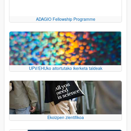
ADAGIO Fellowship Programme
UPV/EHUko aitortutako ikerketa taldeak
Ekoizpen zientifikoa