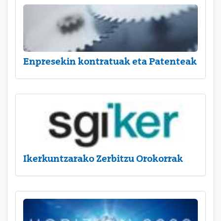
Enpresekin kontratuak eta Patenteak
Ikerkuntzarako Zerbitzu Orokorrak