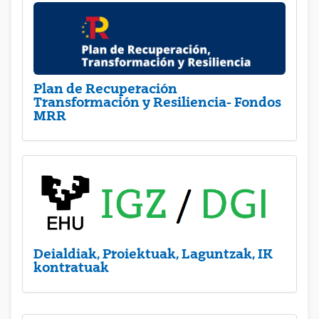
Plan de Recuperación
Transformación y Resiliencia- Fondos
MRR
Deialdiak, Proiektuak, Laguntzak, IK
kontratuak