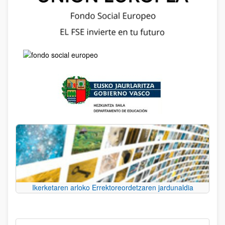
Ikerketaren arloko Errektoreordetzaren jardunaldia