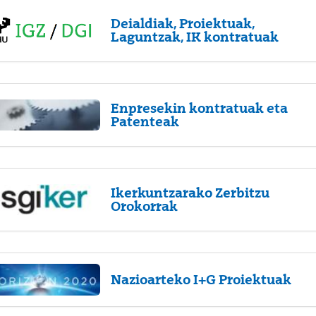
Deialdiak, Proiektuak,
Laguntzak, IK kontratuak
Enpresekin kontratuak eta
Patenteak
Ikerkuntzarako Zerbitzu
Orokorrak
Nazioarteko I+G Proiektuak