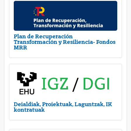
Plan de Recuperación
Transformación y Resiliencia- Fondos
MRR
Deialdiak, Proiektuak, Laguntzak, IK
kontratuak