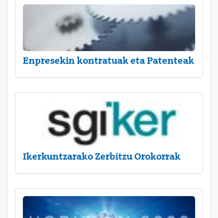
Enpresekin kontratuak eta Patenteak
Ikerkuntzarako Zerbitzu Orokorrak