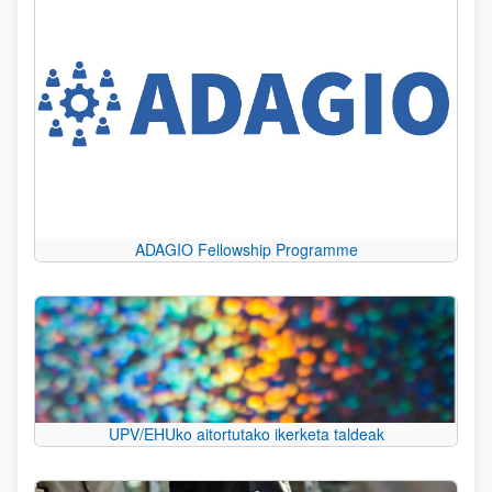
ADAGIO Fellowship Programme
UPV/EHUko aitortutako ikerketa taldeak