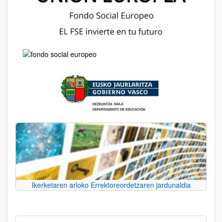
Ikerketaren arloko Errektoreordetzaren jardunaldia