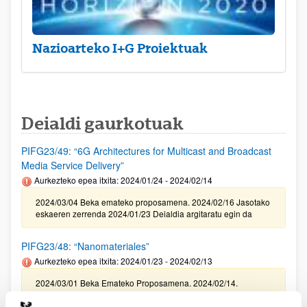
Nazioarteko I+G Proiektuak
Deialdi gaurkotuak
PIFG23/49: “6G Architectures for Multicast and Broadcast
Media Service Delivery”
Aurkezteko epea itxita: 2024/01/24 - 2024/02/14
2024/03/04 Beka emateko proposamena. 2024/02/16 Jasotako
eskaeren zerrenda 2024/01/23 Deialdia argitaratu egin da
PIFG23/48: “Nanomateriales”
Aurkezteko epea itxita: 2024/01/23 - 2024/02/13
2024/03/01 Beka Emateko Proposamena. 2024/02/14.
Balorazio fasera pasako diren jasotako eskaeren zerrenda .
2024/01/22 Deialdia argitaratu egin da