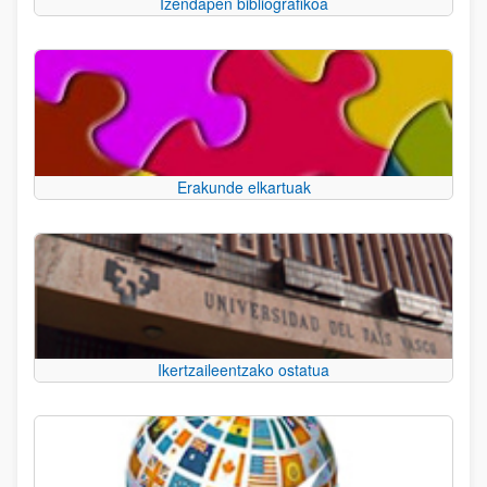
Izendapen bibliografikoa
Erakunde elkartuak
Ikertzaileentzako ostatua