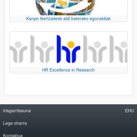
Kanpo Ikertzaileek aldi baterako egonaldiak
HR Excellence in Research
Irisgarritasuna
EHU
Lege oharra
Kontaktua