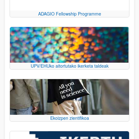
ADAGIO Fellowship Programme
UPV/EHUko aitortutako ikerketa taldeak
Ekoizpen zientifikoa