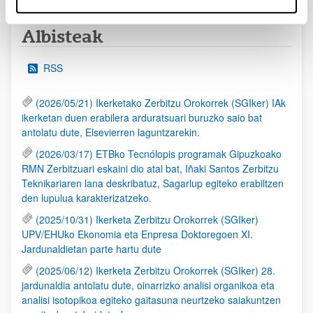
Albisteak
RSS
(2026/05/21) Ikerketako Zerbitzu Orokorrek (SGIker) IAk
ikerketan duen erabilera arduratsuari buruzko saio bat
antolatu dute, Elsevierren laguntzarekin.
(2026/03/17) ETBko Tecnólopis programak Gipuzkoako
RMN Zerbitzuari eskaini dio atal bat, Iñaki Santos Zerbitzu
Teknikariaren lana deskribatuz, Sagarlup egiteko erabiltzen
den lupulua karakterizatzeko.
(2025/10/31) Ikerketa Zerbitzu Orokorrek (SGIker)
UPV/EHUko Ekonomia eta Enpresa Doktoregoen XI.
Jardunaldietan parte hartu dute
(2025/06/12) Ikerketa Zerbitzu Orokorrek (SGIker) 28.
jardunaldia antolatu dute, oinarrizko analisi organikoa eta
analisi isotopikoa egiteko gaitasuna neurtzeko saiakuntzen