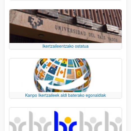
Ikertzaileentzako ostatua
Kanpo Ikertzaileek aldi baterako egonaldiak