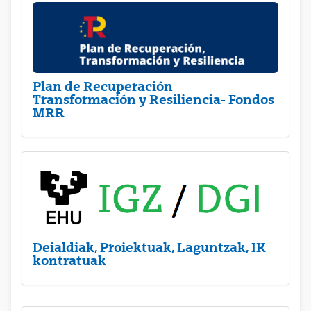
Plan de Recuperación
Transformación y Resiliencia- Fondos
MRR
Deialdiak, Proiektuak, Laguntzak, IK
kontratuak