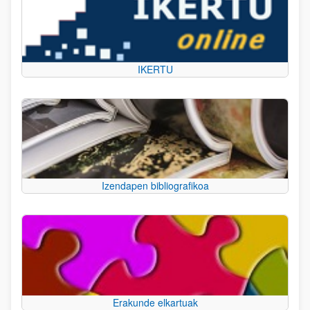
IKERTU
Izendapen bibliografikoa
Erakunde elkartuak