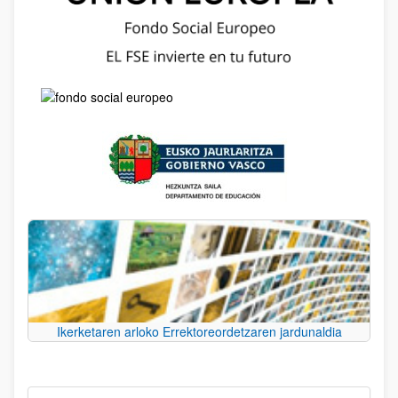
Ikerketaren arloko Errektoreordetzaren jardunaldia