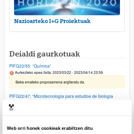
Nazioarteko I+G Proiektuak
Deialdi gaurkotuak
PIFG22/55: “Química”
Aurkezteko epea itxita: 2023/03/22 - 2023/04/14 23:59
Beka emateko proposamena argitaratu da.
PIFG22/47: “Microtecnología para estudios de biología
celular”
Aurkezteko epea itxita: 2023/03/02 - 2023/03/23 23:59
Beka emateko proposamena argitaratu da.
Web orri honek cookieak erabiltzen ditu
PIFG22/46: “Microtecnología para estudios de biología