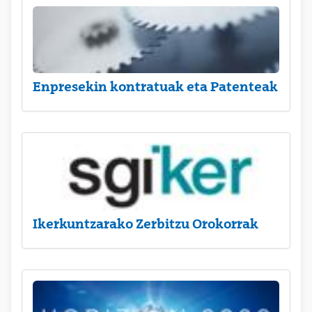
Enpresekin kontratuak eta Patenteak
Ikerkuntzarako Zerbitzu Orokorrak