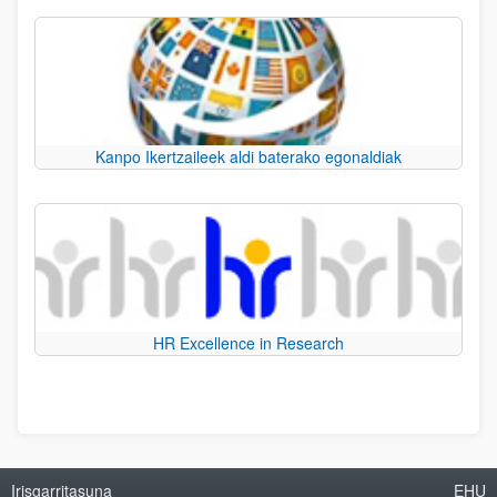
Kanpo Ikertzaileek aldi baterako egonaldiak
HR Excellence in Research
Irisgarritasuna
EHU