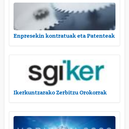
Enpresekin kontratuak eta Patenteak
Ikerkuntzarako Zerbitzu Orokorrak