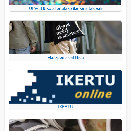
UPV/EHUko aitortutako ikerketa taldeak
Ekoizpen zientifikoa
IKERTU