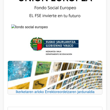
Ikerketaren arloko Errektoreordetzaren jardunaldia