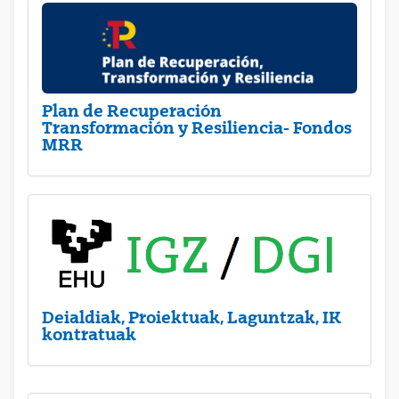
Plan de Recuperación
Transformación y Resiliencia- Fondos
MRR
Deialdiak, Proiektuak, Laguntzak, IK
kontratuak