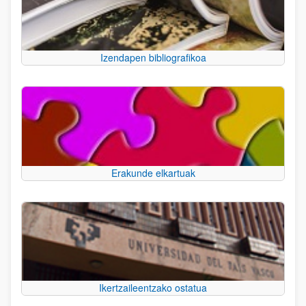
Izendapen bibliografikoa
Erakunde elkartuak
Ikertzaileentzako ostatua