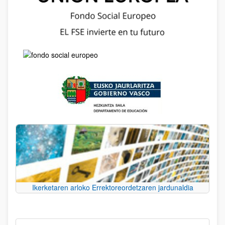
Ikerketaren arloko Errektoreordetzaren jardunaldia