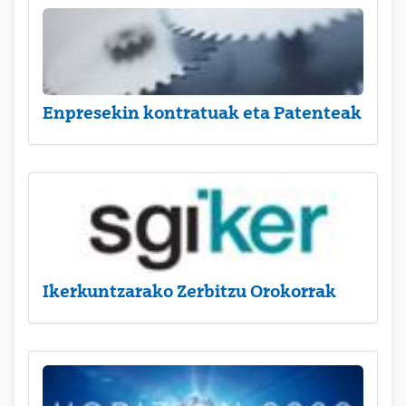
Enpresekin kontratuak eta Patenteak
Ikerkuntzarako Zerbitzu Orokorrak