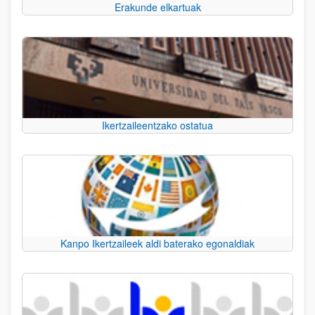
Erakunde elkartuak
Ikertzaileentzako ostatua
Kanpo Ikertzaileek aldi baterako egonaldiak