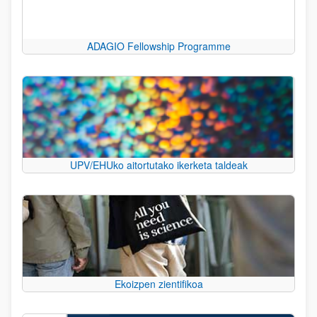
ADAGIO Fellowship Programme
UPV/EHUko aitortutako ikerketa taldeak
Ekoizpen zientifikoa