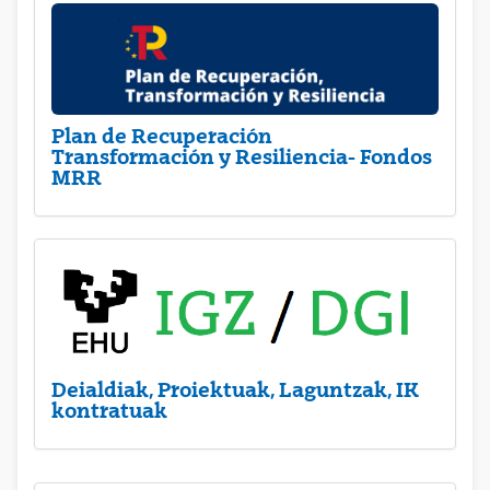
Plan de Recuperación
Transformación y Resiliencia- Fondos
MRR
Deialdiak, Proiektuak, Laguntzak, IK
kontratuak