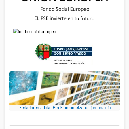
Ikerketaren arloko Errektoreordetzaren jardunaldia