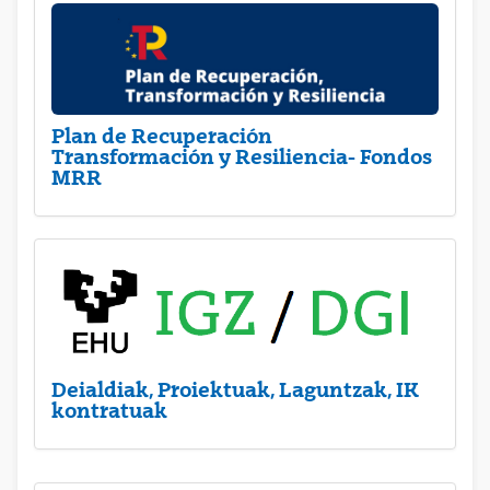
Plan de Recuperación
Transformación y Resiliencia- Fondos
MRR
Deialdiak, Proiektuak, Laguntzak, IK
kontratuak