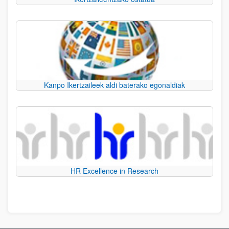
Kanpo Ikertzaileek aldi baterako egonaldiak
HR Excellence in Research