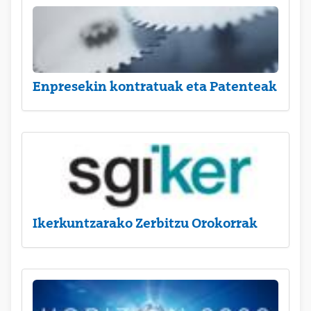
Enpresekin kontratuak eta Patenteak
Ikerkuntzarako Zerbitzu Orokorrak