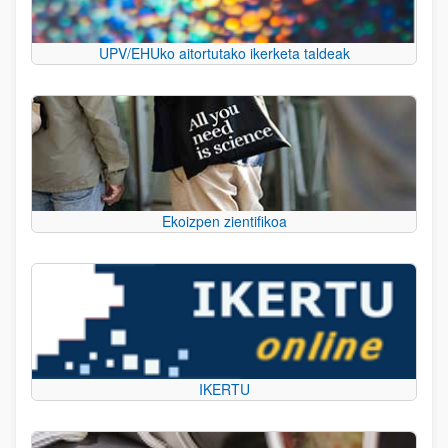
UPV/EHUko aitortutako ikerketa taldeak
Ekoizpen zientifikoa
IKERTU