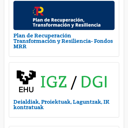
Plan de Recuperación
Transformación y Resiliencia- Fondos
MRR
Deialdiak, Proiektuak, Laguntzak, IK
kontratuak