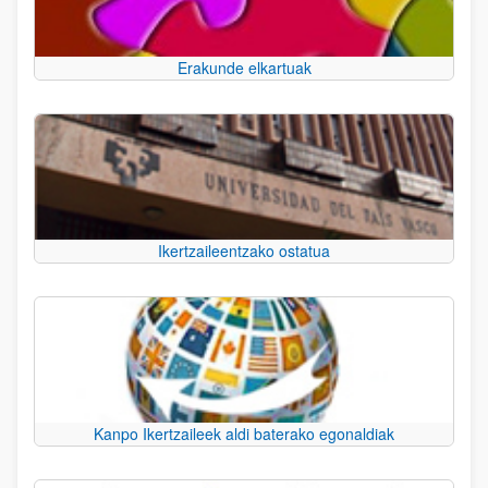
Erakunde elkartuak
Ikertzaileentzako ostatua
Kanpo Ikertzaileek aldi baterako egonaldiak