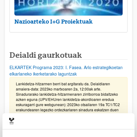
Nazioarteko I+G Proiektuak
Deialdi gaurkotuak
ELKARTEK Programa 2023: I. Fasea. Arlo estrategikoetan
elkarlaneko ikerketarako laguntzak
Lankidetza-hitzarmen berri bat argitaratu da. Deialdiaren
amaiera-data: 2023ko martxoaren 2a, 12:00ak arte.
Sinadurarako lankidetza-hitzarmenaren zirriborroa bidaltzeko
azken eguna (UPV/EHUren lankidetza-akordioaren eredua
eskuragarri gure webgunean): 2023ko otsailaren 19a TC1/TC2
erakundearen legezko ordezkariaren sinadura eskatzen duen
dokumentazioa bidaltzeko azken eguna (Aplikazioaren 5.
atala: Enpresa bakoitzak sinatu beharreko inprimakiak
sortzea): 2023ko otsailaren 24a