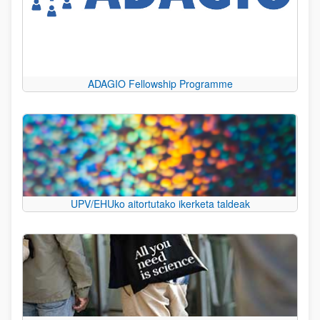
ADAGIO Fellowship Programme
UPV/EHUko aitortutako ikerketa taldeak