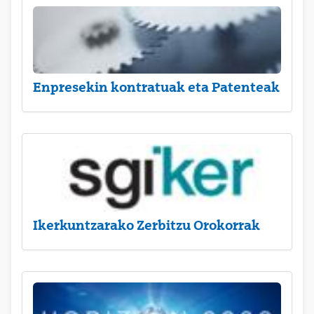
Enpresekin kontratuak eta Patenteak
Ikerkuntzarako Zerbitzu Orokorrak