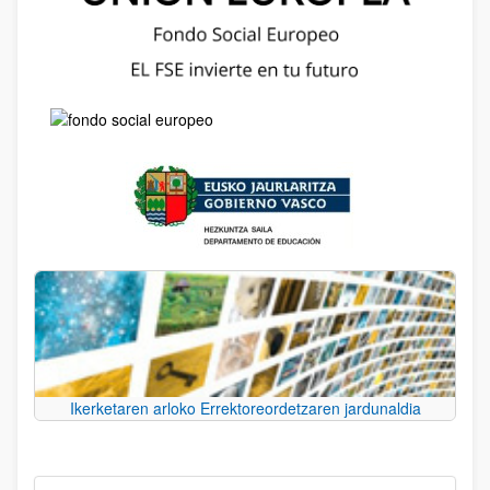
Ikerketaren arloko Errektoreordetzaren jardunaldia