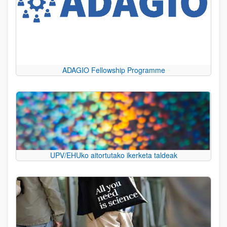
ADAGIO Fellowship Programme
UPV/EHUko aitortutako ikerketa taldeak