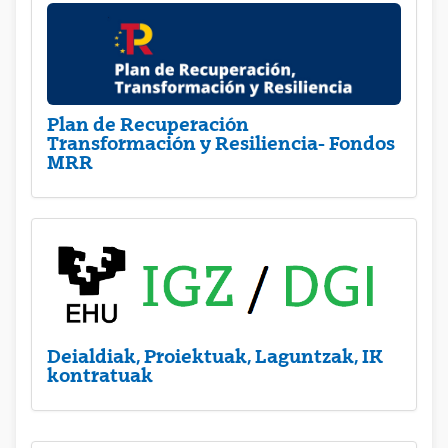
Plan de Recuperación
Transformación y Resiliencia- Fondos
MRR
Deialdiak, Proiektuak, Laguntzak, IK
kontratuak