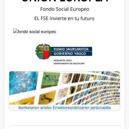
Ikerketaren arloko Errektoreordetzaren jardunaldia