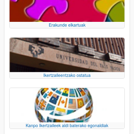
Erakunde elkartuak
Ikertzaileentzako ostatua
Kanpo Ikertzaileek aldi baterako egonaldiak