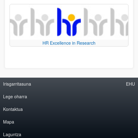
HR Excellence in Research
Irisgarritasuna
EHU
Lege oharra
Kontaktua
Mapa
Laguntza