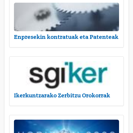
Enpresekin kontratuak eta Patenteak
Ikerkuntzarako Zerbitzu Orokorrak