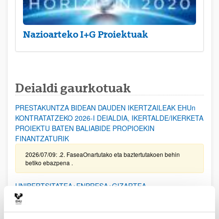
Nazioarteko I+G Proiektuak
Deialdi gaurkotuak
PRESTAKUNTZA BIDEAN DAUDEN IKERTZAILEAK EHUn
KONTRATATZEKO 2026-I DEIALDIA, IKERTALDE/IKERKETA
PROIEKTU BATEN BALIABIDE PROPIOEKIN
FINANTZATURIK
2026/07/09: .2. FaseaOnartutako eta baztertutakoen behin
betiko ebazpena .
UNIBERTSITATEA+ENPRESA+GIZARTEA
HARREMANAREN INPAKTUA EX POST EBALUATZEKO
PROIEKTUEN DEIALDIA