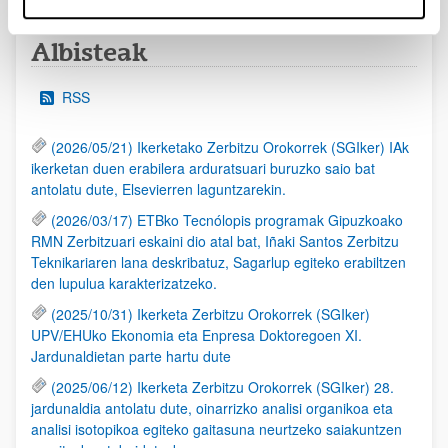
Albisteak
RSS
(2026/05/21) Ikerketako Zerbitzu Orokorrek (SGIker) IAk
ikerketan duen erabilera arduratsuari buruzko saio bat
antolatu dute, Elsevierren laguntzarekin.
(2026/03/17) ETBko Tecnólopis programak Gipuzkoako
RMN Zerbitzuari eskaini dio atal bat, Iñaki Santos Zerbitzu
Teknikariaren lana deskribatuz, Sagarlup egiteko erabiltzen
den lupulua karakterizatzeko.
(2025/10/31) Ikerketa Zerbitzu Orokorrek (SGIker)
UPV/EHUko Ekonomia eta Enpresa Doktoregoen XI.
Jardunaldietan parte hartu dute
(2025/06/12) Ikerketa Zerbitzu Orokorrek (SGIker) 28.
jardunaldia antolatu dute, oinarrizko analisi organikoa eta
analisi isotopikoa egiteko gaitasuna neurtzeko saiakuntzen