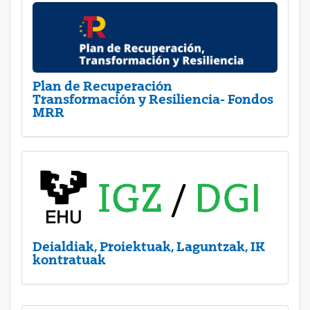
Plan de Recuperación
Transformación y Resiliencia- Fondos
MRR
Deialdiak, Proiektuak, Laguntzak, IK
kontratuak