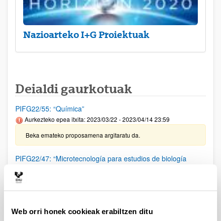
Nazioarteko I+G Proiektuak
Deialdi gaurkotuak
PIFG22/55: “Química”
Aurkezteko epea itxita: 2023/03/22 - 2023/04/14 23:59
Beka emateko proposamena argitaratu da.
PIFG22/47: “Microtecnología para estudios de biología
celular”
Aurkezteko epea itxita: 2023/03/02 - 2023/03/23 23:59
Beka emateko proposamena argitaratu da.
Web orri honek cookieak erabiltzen ditu
PIFG22/46: “Microtecnología para estudios de biología