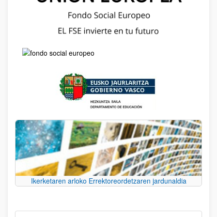
Ikerketaren arloko Errektoreordetzaren jardunaldia