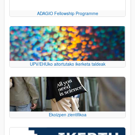
ADAGIO Fellowship Programme
UPV/EHUko aitortutako ikerketa taldeak
Ekoizpen zientifikoa