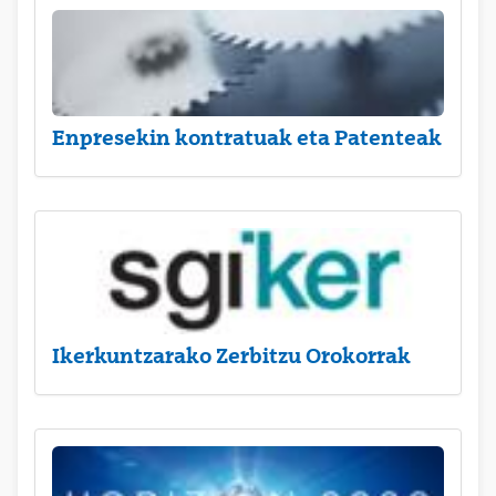
Enpresekin kontratuak eta Patenteak
Ikerkuntzarako Zerbitzu Orokorrak