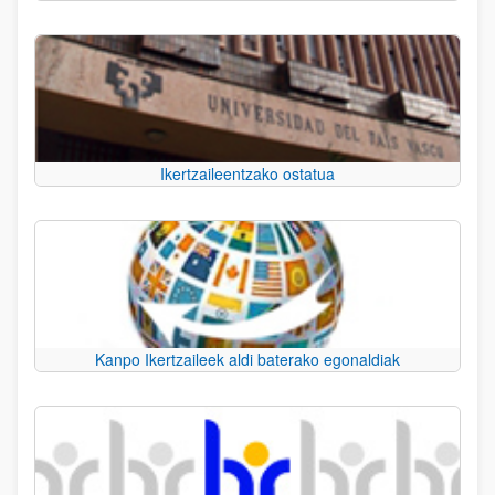
Ikertzaileentzako ostatua
Kanpo Ikertzaileek aldi baterako egonaldiak