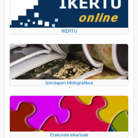
IKERTU
Izendapen bibliografikoa
Erakunde elkartuak