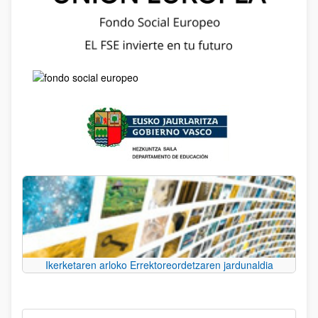
Ikerketaren arloko Errektoreordetzaren jardunaldia