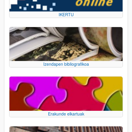
IKERTU
Izendapen bibliografikoa
Erakunde elkartuak