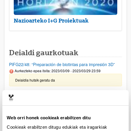
Nazioarteko I+G Proiektuak
Deialdi gaurkotuak
PIFG22/48: “Preparación de biotintas para impresión 3D”
Aurkezteko epea itxita: 2023/03/09 - 2023/03/29 23:59
Deialdia hutsik geratu da
Garapen Iraunkorrerako 2030 Agenda sustatzeko eta
ezartzeko jarduerak egiteko dirulaguntzak-2023
Aurkezteko epea itxita: 2023/04/03 - 2023/04/16
Ekonomia eta Gizarte Kontseiluaren Ikerketa Saria, XXII.
Web orri honek cookieak erabiltzen ditu
deialdia
Cookieak erabiltzen ditugu edukiak eta iragarkiak
Aurkezteko epea itxita: 2023/03/29 - 2023/05/28 00:00