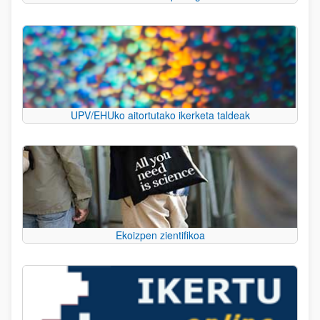
UPV/EHUko aitortutako ikerketa taldeak
Ekoizpen zientifikoa