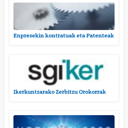
Enpresekin kontratuak eta Patenteak
Ikerkuntzarako Zerbitzu Orokorrak