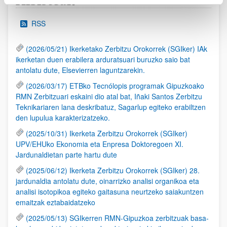
Albisteak
RSS
(2026/05/21) Ikerketako Zerbitzu Orokorrek (SGIker) IAk
ikerketan duen erabilera arduratsuari buruzko saio bat
antolatu dute, Elsevierren laguntzarekin.
(2026/03/17) ETBko Tecnólopis programak Gipuzkoako
RMN Zerbitzuari eskaini dio atal bat, Iñaki Santos Zerbitzu
Teknikariaren lana deskribatuz, Sagarlup egiteko erabiltzen
den lupulua karakterizatzeko.
(2025/10/31) Ikerketa Zerbitzu Orokorrek (SGIker)
UPV/EHUko Ekonomia eta Enpresa Doktoregoen XI.
Jardunaldietan parte hartu dute
(2025/06/12) Ikerketa Zerbitzu Orokorrek (SGIker) 28.
jardunaldia antolatu dute, oinarrizko analisi organikoa eta
analisi isotopikoa egiteko gaitasuna neurtzeko saiakuntzen
emaitzak eztabaidatzeko
(2025/05/13) SGIkerren RMN-Gipuzkoa zerbitzuak basa-