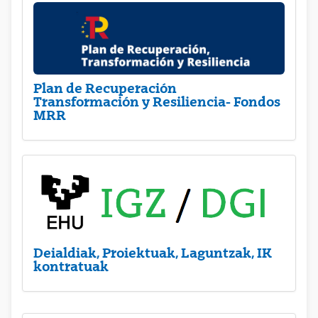
Plan de Recuperación
Transformación y Resiliencia- Fondos
MRR
Deialdiak, Proiektuak, Laguntzak, IK
kontratuak