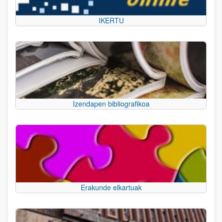
IKERTU
Izendapen bibliografikoa
Erakunde elkartuak