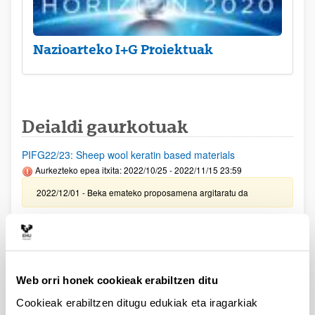
Nazioarteko I+G Proiektuak
Deialdi gaurkotuak
PIFG22/23: Sheep wool keratin based materials
Aurkezteko epea itxita: 2022/10/25 - 2022/11/15 23:59
2022/12/01 - Beka emateko proposamena argitaratu da
PIFG22/25: “Superconducting circuits”
Aurkezteko epea itxita: 2022/10/28 - 2022/11/18 23:59
2022/11/30- Beka emateko proposamena argitaratu da
Web orri honek cookieak erabiltzen ditu
PIFG22/24: “Optical fiber sensors"
Cookieak erabiltzen ditugu edukiak eta iragarkiak
Aurkezteko epea itxita: 2022/10/27 - 2022/11/18 23:59