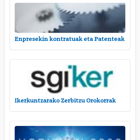
Enpresekin kontratuak eta Patenteak
Ikerkuntzarako Zerbitzu Orokorrak