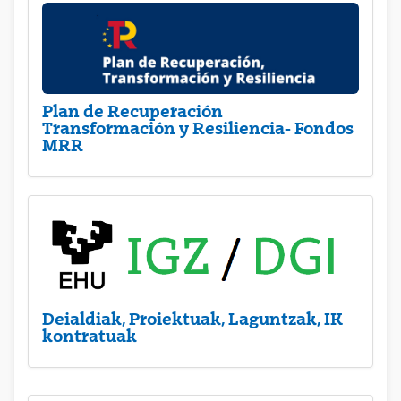
Plan de Recuperación
Transformación y Resiliencia- Fondos
MRR
Deialdiak, Proiektuak, Laguntzak, IK
kontratuak