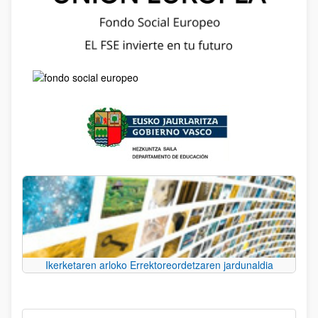
Ikerketaren arloko Errektoreordetzaren jardunaldia