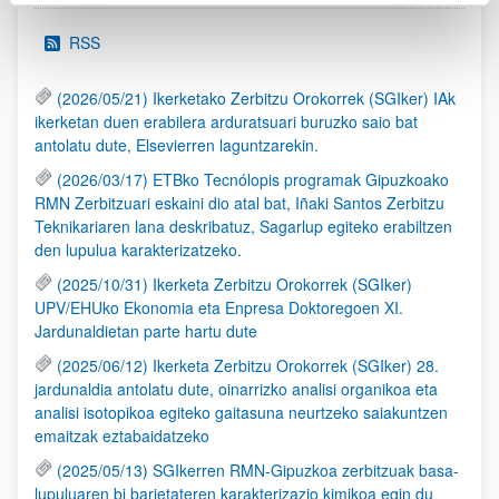
RSS
(2026/05/21) Ikerketako Zerbitzu Orokorrek (SGIker) IAk
ikerketan duen erabilera arduratsuari buruzko saio bat
antolatu dute, Elsevierren laguntzarekin.
(2026/03/17) ETBko Tecnólopis programak Gipuzkoako
RMN Zerbitzuari eskaini dio atal bat, Iñaki Santos Zerbitzu
Teknikariaren lana deskribatuz, Sagarlup egiteko erabiltzen
den lupulua karakterizatzeko.
(2025/10/31) Ikerketa Zerbitzu Orokorrek (SGIker)
UPV/EHUko Ekonomia eta Enpresa Doktoregoen XI.
Jardunaldietan parte hartu dute
(2025/06/12) Ikerketa Zerbitzu Orokorrek (SGIker) 28.
jardunaldia antolatu dute, oinarrizko analisi organikoa eta
analisi isotopikoa egiteko gaitasuna neurtzeko saiakuntzen
emaitzak eztabaidatzeko
(2025/05/13) SGIkerren RMN-Gipuzkoa zerbitzuak basa-
lupuluaren bi barietateren karakterizazio kimikoa egin du