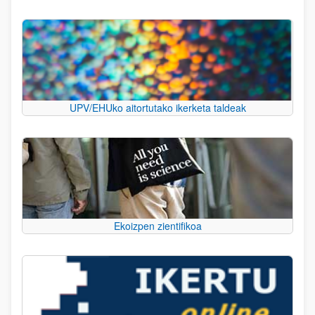
UPV/EHUko aitortutako ikerketa taldeak
Ekoizpen zientifikoa