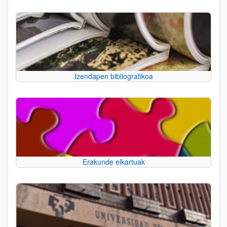
Izendapen bibliografikoa
Erakunde elkartuak