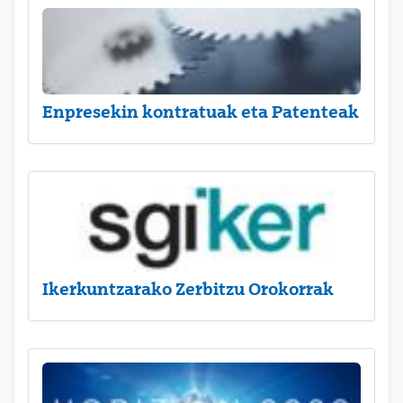
Enpresekin kontratuak eta Patenteak
Ikerkuntzarako Zerbitzu Orokorrak