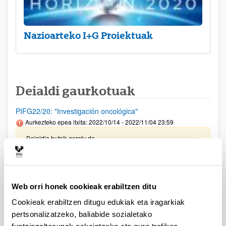
Nazioarteko I+G Proiektuak
Deialdi gaurkotuak
PIFG22/20: "Investigación oncológica"
Aurkezteko epea itxita: 2022/10/14 - 2022/11/04 23:59
Deialdia hutsik geratu da
AECC PROIEKTU ESTRATEGIKOAK 2023 DEIALDIA
Eskaerak aurkezteko epea 2022/12/15an bukatuko da,
Web orri honek cookieak erabiltzen ditu
15:00etan
Cookieak erabiltzen ditugu edukiak eta iragarkiak
AECC LAB 2023 DEIALDIA
pertsonalizatzeko, baliabide sozialetako