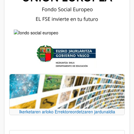
Ikerketaren arloko Errektoreordetzaren jardunaldia