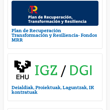
Plan de Recuperación
Transformación y Resiliencia- Fondos
MRR
Deialdiak, Proiektuak, Laguntzak, IK
kontratuak