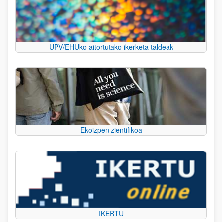
UPV/EHUko aitortutako ikerketa taldeak
Ekoizpen zientifikoa
IKERTU