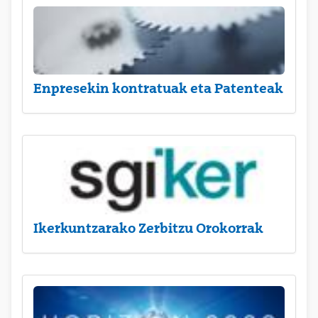
Enpresekin kontratuak eta Patenteak
Ikerkuntzarako Zerbitzu Orokorrak