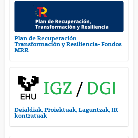
Plan de Recuperación
Transformación y Resiliencia- Fondos
MRR
Deialdiak, Proiektuak, Laguntzak, IK
kontratuak