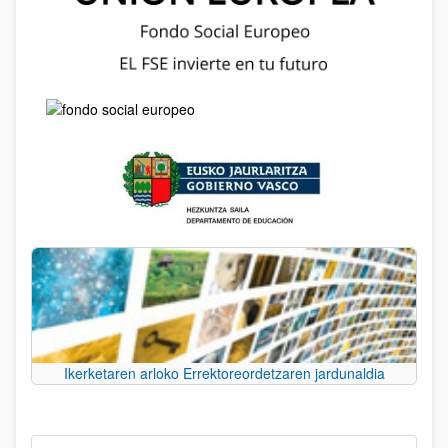
Ikerketaren arloko Errektoreordetzaren jardunaldia