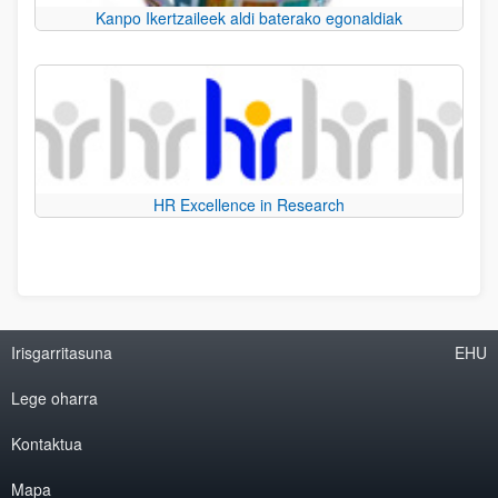
Kanpo Ikertzaileek aldi baterako egonaldiak
HR Excellence in Research
Irisgarritasuna
EHU
Lege oharra
Kontaktua
Mapa