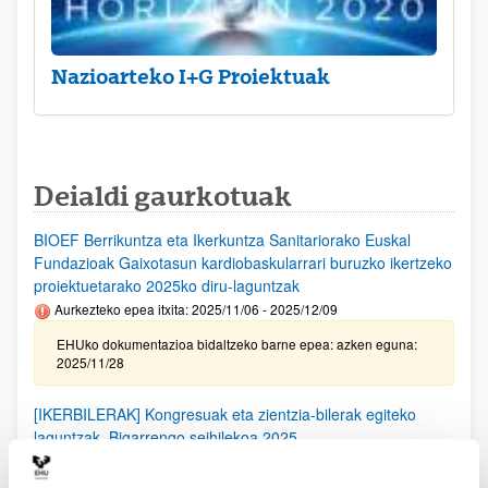
Nazioarteko I+G Proiektuak
Deialdi gaurkotuak
BIOEF Berrikuntza eta Ikerkuntza Sanitariorako Euskal
Fundazioak Gaixotasun kardiobaskularrari buruzko ikertzeko
proiektuetarako 2025ko diru-laguntzak
Aurkezteko epea itxita: 2025/11/06 - 2025/12/09
EHUko dokumentazioa bidaltzeko barne epea: azken eguna:
2025/11/28
[IKERBILERAK] Kongresuak eta zientzia-bilerak egiteko
laguntzak. Bigarrengo seihilekoa 2025
Izapide irekirik gabe (Eskabideak egiteko hasierako data:
2025/09/25)