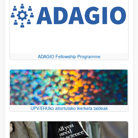
ADAGIO Fellowship Programme
UPV/EHUko aitortutako ikerketa taldeak