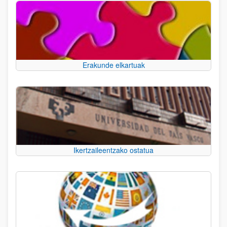
Erakunde elkartuak
Ikertzaileentzako ostatua