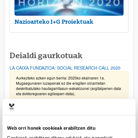
Nazioarteko I+G Proiektuak
Deialdi gaurkotuak
LA CAIXA FUNDAZIOA: SOCIAL RESEARCH CALL 2020
Aurkezteko azken egun berria: 2020ko ekainaren 1a.
Mugaegunaren luzapenak ez die eragiten oinarrietan
deskribatutako hautagarritasun-eskakizunei (argitalpenen data
eta doktoregoaren egilespen-data).
Iberdrola Fundazioa: laguntzen deialdia Energia eta
Ingurumen arloetan ikertzeko 2020
Eskaera aurkezteko asmoa duten ikertzaile nagusiak idatzi
Web orri honek cookieak erabiltzen ditu
dezatela igz.deialdial@ehu.eus helbidera, lehenbailehen.
Cookieak erabiltzen ditugu edukiak eta iragarkiak