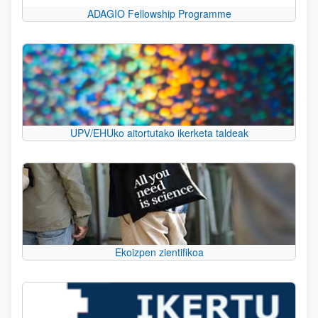
ADAGIO Fellowship Programme
UPV/EHUko aitortutako ikerketa taldeak
Ekoizpen zientifikoa