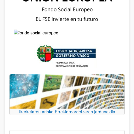
Ikerketaren arloko Errektoreordetzaren jardunaldia