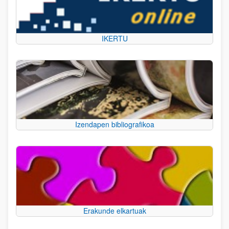
IKERTU
Izendapen bibliografikoa
Erakunde elkartuak