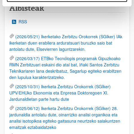
Albisteak
RSS
(2026/05/21) Ikerketako Zerbitzu Orokorrek (SGIker) IAk
ikerketan duen erabilera arduratsuari buruzko saio bat
antolatu dute, Elsevierren laguntzarekin.
(2026/03/17) ETBko Tecnólopis programak Gipuzkoako
RMN Zerbitzuari eskaini dio atal bat, Iñaki Santos Zerbitzu
Teknikariaren lana deskribatuz, Sagarlup egiteko erabiltzen
den lupulua karakterizatzeko.
(2025/10/31) Ikerketa Zerbitzu Orokorrek (SGIker)
UPV/EHUko Ekonomia eta Enpresa Doktoregoen XI.
Jardunaldietan parte hartu dute
(2025/06/12) Ikerketa Zerbitzu Orokorrek (SGIker) 28.
jardunaldia antolatu dute, oinarrizko analisi organikoa eta
analisi isotopikoa egiteko gaitasuna neurtzeko saiakuntzen
emaitzak eztabaidatzeko