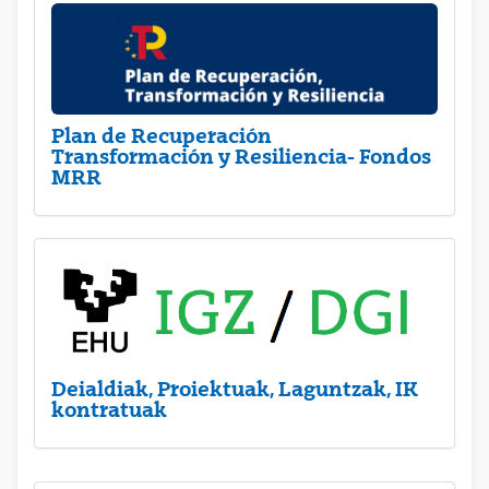
Plan de Recuperación
Transformación y Resiliencia- Fondos
MRR
Deialdiak, Proiektuak, Laguntzak, IK
kontratuak