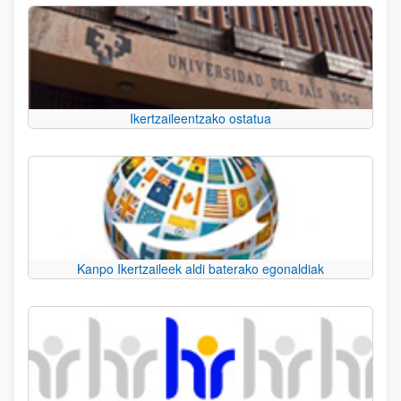
Ikertzaileentzako ostatua
Kanpo Ikertzaileek aldi baterako egonaldiak