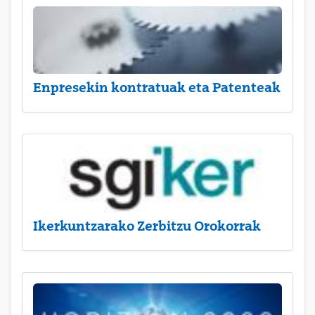
Enpresekin kontratuak eta Patenteak
Ikerkuntzarako Zerbitzu Orokorrak