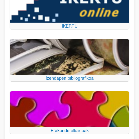
IKERTU
Izendapen bibliografikoa
Erakunde elkartuak