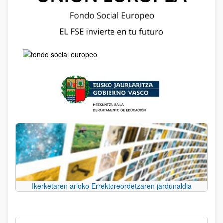
Ikerketaren arloko Errektoreordetzaren jardunaldia