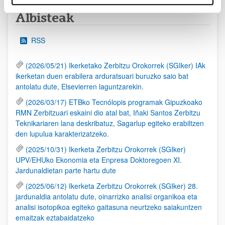
Albisteak
RSS
(2026/05/21) Ikerketako Zerbitzu Orokorrek (SGIker) IAk
ikerketan duen erabilera arduratsuari buruzko saio bat
antolatu dute, Elsevierren laguntzarekin.
(2026/03/17) ETBko Tecnólopis programak Gipuzkoako
RMN Zerbitzuari eskaini dio atal bat, Iñaki Santos Zerbitzu
Teknikariaren lana deskribatuz, Sagarlup egiteko erabiltzen
den lupulua karakterizatzeko.
(2025/10/31) Ikerketa Zerbitzu Orokorrek (SGIker)
UPV/EHUko Ekonomia eta Enpresa Doktoregoen XI.
Jardunaldietan parte hartu dute
(2025/06/12) Ikerketa Zerbitzu Orokorrek (SGIker) 28.
jardunaldia antolatu dute, oinarrizko analisi organikoa eta
analisi isotopikoa egiteko gaitasuna neurtzeko saiakuntzen
emaitzak eztabaidatzeko