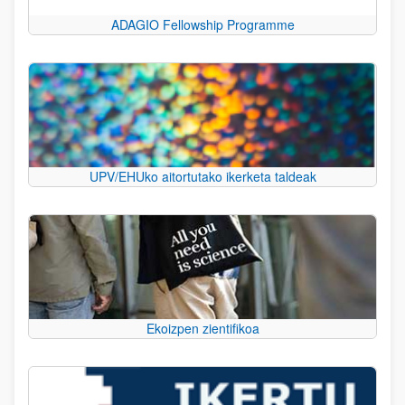
ADAGIO Fellowship Programme
UPV/EHUko aitortutako ikerketa taldeak
Ekoizpen zientifikoa