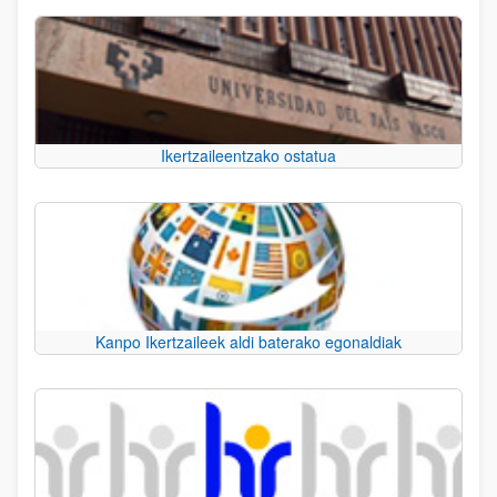
Ikertzaileentzako ostatua
Kanpo Ikertzaileek aldi baterako egonaldiak