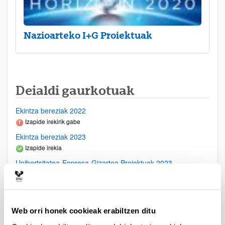
Nazioarteko I+G Proiektuak
Deialdi gaurkotuak
Ekintza bereziak 2022
Izapide irekirik gabe
Ekintza bereziak 2023
Izapide irekia
Unibertsitatea-Enpresa-Gizartea Proiektuak 2023
Aurkezteko epea itxita: 2023/03/23 - 2023/04/21
2023/11/16- Behin betiko ebazpena argitaratu egin da-
2023/09/28- Bigarren Akats Zuzenketa argitaratu egin da.
2023/09/22 Emandako eta ukatutako Behin Behineko
Web orri honek cookieak erabiltzen ditu
Ebazpena argitaratu egin da2023/07/14 Ebaluaziorako
onartutako eskabideen behin betiko zerrenda argitaratu da.