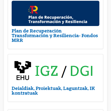
Plan de Recuperación
Transformación y Resiliencia- Fondos
MRR
Deialdiak, Proiektuak, Laguntzak, IK
kontratuak