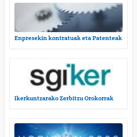
Enpresekin kontratuak eta Patenteak
Ikerkuntzarako Zerbitzu Orokorrak