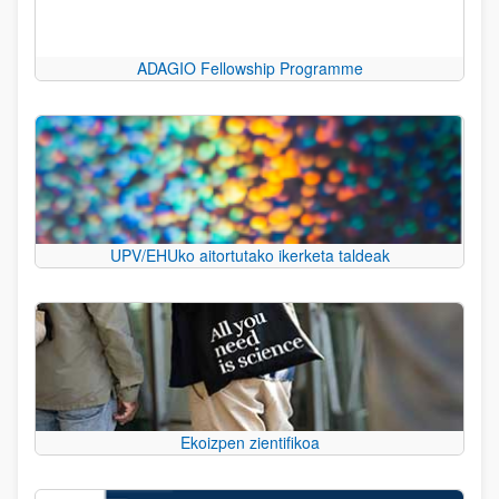
ADAGIO Fellowship Programme
UPV/EHUko aitortutako ikerketa taldeak
Ekoizpen zientifikoa