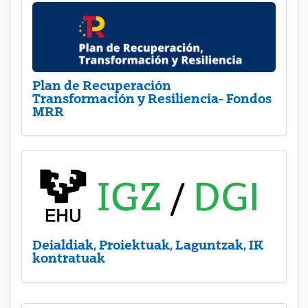
Plan de Recuperación
Transformación y Resiliencia- Fondos
MRR
Deialdiak, Proiektuak, Laguntzak, IK
kontratuak