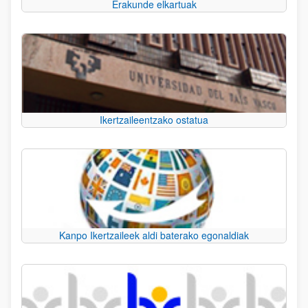
Erakunde elkartuak
Ikertzaileentzako ostatua
Kanpo Ikertzaileek aldi baterako egonaldiak