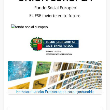
Ikerketaren arloko Errektoreordetzaren jardunaldia