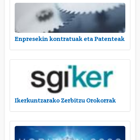
Enpresekin kontratuak eta Patenteak
Ikerkuntzarako Zerbitzu Orokorrak