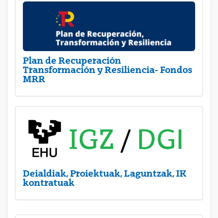
Plan de Recuperación
Transformación y Resiliencia- Fondos
MRR
Deialdiak, Proiektuak, Laguntzak, IK
kontratuak