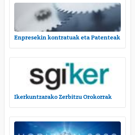
Enpresekin kontratuak eta Patenteak
Ikerkuntzarako Zerbitzu Orokorrak