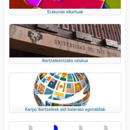
Erakunde elkartuak
Ikertzaileentzako ostatua
Kanpo Ikertzaileek aldi baterako egonaldiak