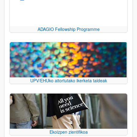
ADAGIO Fellowship Programme
UPV/EHUko aitortutako ikerketa taldeak
Ekoizpen zientifikoa