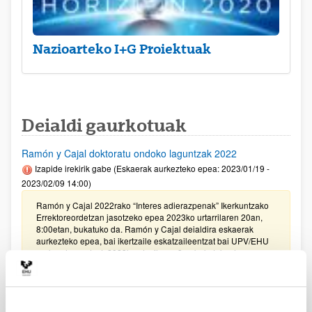
Nazioarteko I+G Proiektuak
Deialdi gaurkotuak
Ramón y Cajal doktoratu ondoko laguntzak 2022
Izapide irekirik gabe (Eskaerak aurkezteko epea: 2023/01/19 -
2023/02/09 14:00)
Ramón y Cajal 2022rako “Interes adierazpenak” Ikerkuntzako
Errektoreordetzan jasotzeko epea 2023ko urtarrilaren 20an,
8:00etan, bukatuko da. Ramón y Cajal deialdira eskaerak
aurkezteko epea, bai ikertzaile eskatzaileentzat bai UPV/EHU
erakundearentzat, 2023ko otsailaren 9an bukatuko da,
14:00etan.
PIFG22/32: “Desarrollo de cápsulas poliméricas para
aplicaciones terapéuticas"