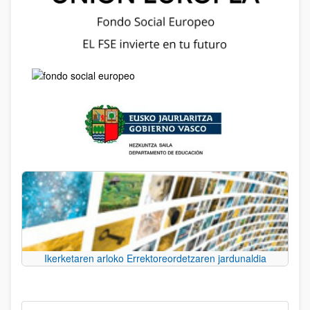
Ikerketaren arloko Errektoreordetzaren jardunaldia