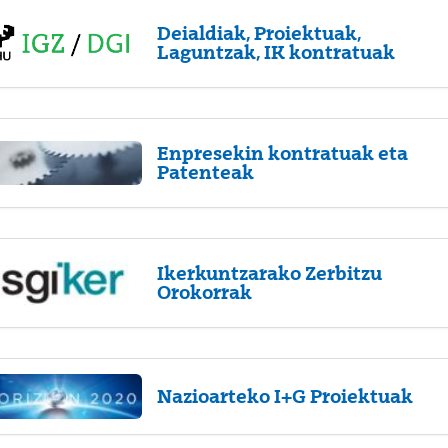
Deialdiak, Proiektuak,
Laguntzak, IK kontratuak
Enpresekin kontratuak eta
Patenteak
Ikerkuntzarako Zerbitzu
Orokorrak
Nazioarteko I+G Proiektuak