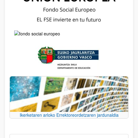
Ikerketaren arloko Errektoreordetzaren jardunaldia