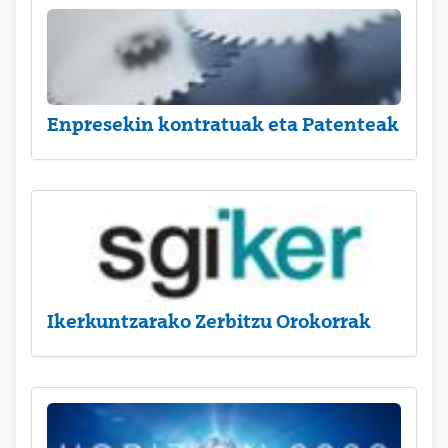
Enpresekin kontratuak eta Patenteak
Ikerkuntzarako Zerbitzu Orokorrak