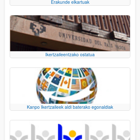
Erakunde elkartuak
Ikertzaileentzako ostatua
Kanpo Ikertzaileek aldi baterako egonaldiak