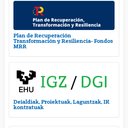
Plan de Recuperación
Transformación y Resiliencia- Fondos
MRR
Deialdiak, Proiektuak, Laguntzak, IK
kontratuak