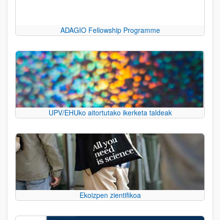
ADAGIO Fellowship Programme
UPV/EHUko aitortutako ikerketa taldeak
Ekoizpen zientifikoa