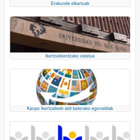
Erakunde elkartuak
Ikertzaileentzako ostatua
Kanpo Ikertzaileek aldi baterako egonaldiak