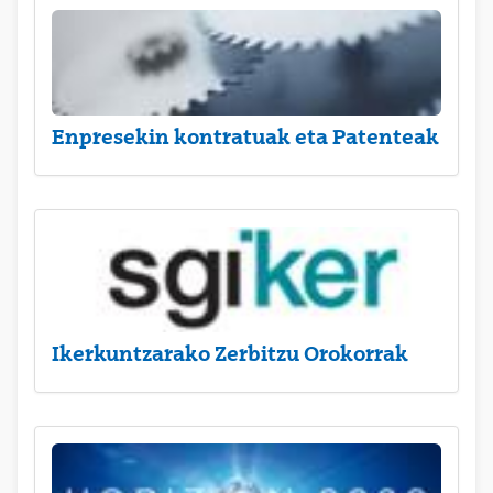
Enpresekin kontratuak eta Patenteak
Ikerkuntzarako Zerbitzu Orokorrak