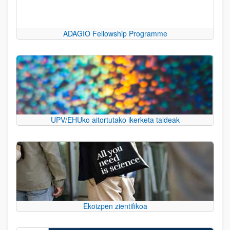
ADAGIO Fellowship Programme
UPV/EHUko aitortutako ikerketa taldeak
Ekoizpen zientifikoa