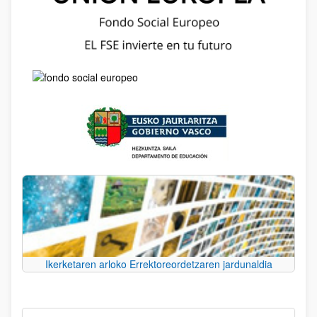
Ikerketaren arloko Errektoreordetzaren jardunaldia