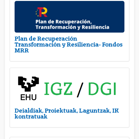
Plan de Recuperación
Transformación y Resiliencia- Fondos
MRR
Deialdiak, Proiektuak, Laguntzak, IK
kontratuak