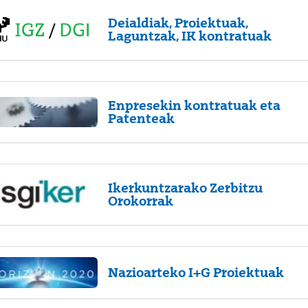
Deialdiak, Proiektuak,
Laguntzak, IK kontratuak
Enpresekin kontratuak eta
Patenteak
Ikerkuntzarako Zerbitzu
Orokorrak
Nazioarteko I+G Proiektuak