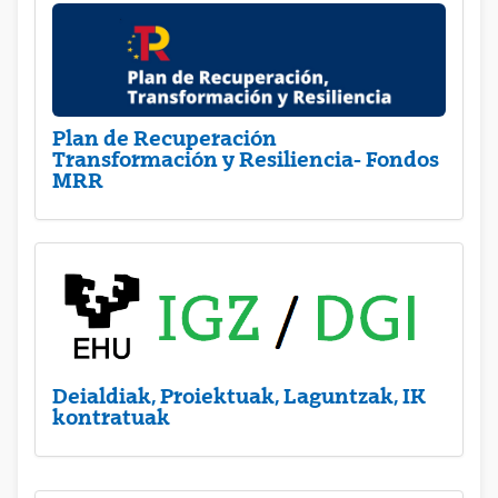
Plan de Recuperación
Transformación y Resiliencia- Fondos
MRR
Deialdiak, Proiektuak, Laguntzak, IK
kontratuak