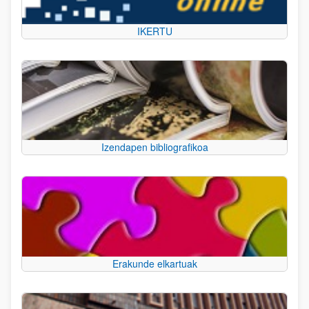
IKERTU
Izendapen bibliografikoa
Erakunde elkartuak