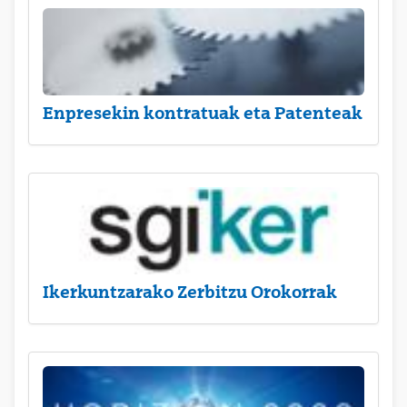
Enpresekin kontratuak eta Patenteak
Ikerkuntzarako Zerbitzu Orokorrak