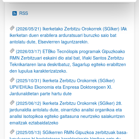
RSS
(2026/05/21) Ikerketako Zerbitzu Orokorrek (SGIker) IAk
ikerketan duen erabilera arduratsuari buruzko saio bat
antolatu dute, Elsevierren laguntzarekin.
(2026/03/17) ETBko Tecnólopis programak Gipuzkoako
RMN Zerbitzuari eskaini dio atal bat, Iñaki Santos Zerbitzu
Teknikariaren lana deskribatuz, Sagarlup egiteko erabiltzen
den lupulua karakterizatzeko.
(2025/10/31) Ikerketa Zerbitzu Orokorrek (SGIker)
UPV/EHUko Ekonomia eta Enpresa Doktoregoen XI.
Jardunaldietan parte hartu dute
(2025/06/12) Ikerketa Zerbitzu Orokorrek (SGIker) 28.
jardunaldia antolatu dute, oinarrizko analisi organikoa eta
analisi isotopikoa egiteko gaitasuna neurtzeko saiakuntzen
emaitzak eztabaidatzeko
(2025/05/13) SGIkerren RMN-Gipuzkoa zerbitzuak basa-
lupuluaren bi barietateren karakterizazio kimikoa egin du