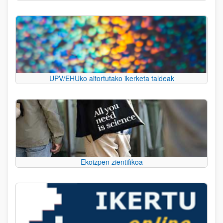
UPV/EHUko aitortutako ikerketa taldeak
Ekoizpen zientifikoa