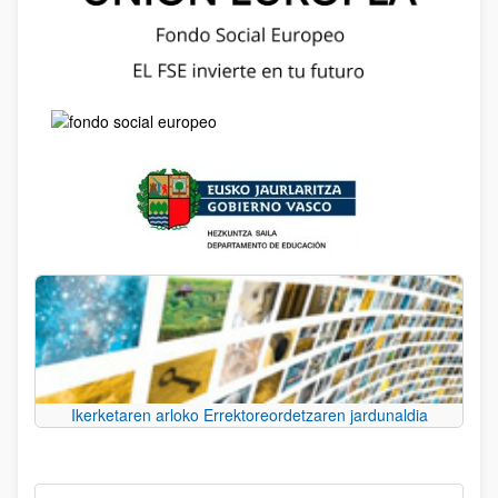
Ikerketaren arloko Errektoreordetzaren jardunaldia