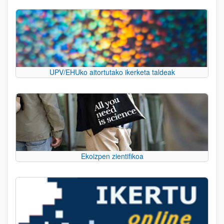
UPV/EHUko aitortutako ikerketa taldeak
Ekoizpen zientifikoa