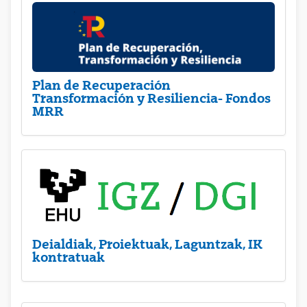
Plan de Recuperación
Transformación y Resiliencia- Fondos
MRR
Deialdiak, Proiektuak, Laguntzak, IK
kontratuak