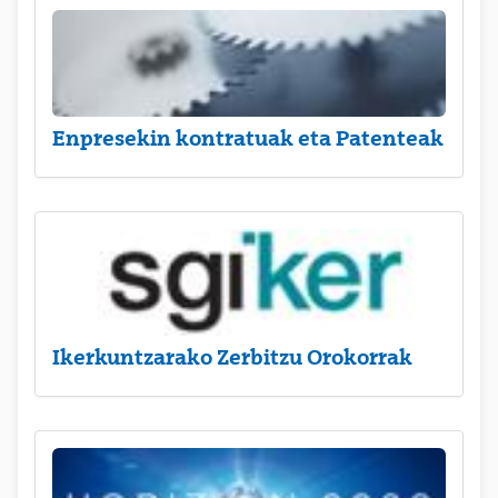
Enpresekin kontratuak eta Patenteak
Ikerkuntzarako Zerbitzu Orokorrak