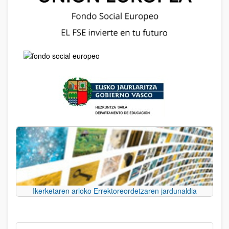
Ikerketaren arloko Errektoreordetzaren jardunaldia