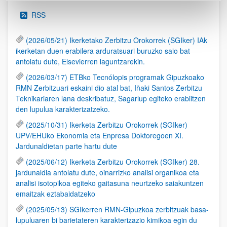
RSS
(2026/05/21) Ikerketako Zerbitzu Orokorrek (SGIker) IAk
ikerketan duen erabilera arduratsuari buruzko saio bat
antolatu dute, Elsevierren laguntzarekin.
(2026/03/17) ETBko Tecnólopis programak Gipuzkoako
RMN Zerbitzuari eskaini dio atal bat, Iñaki Santos Zerbitzu
Teknikariaren lana deskribatuz, Sagarlup egiteko erabiltzen
den lupulua karakterizatzeko.
(2025/10/31) Ikerketa Zerbitzu Orokorrek (SGIker)
UPV/EHUko Ekonomia eta Enpresa Doktoregoen XI.
Jardunaldietan parte hartu dute
(2025/06/12) Ikerketa Zerbitzu Orokorrek (SGIker) 28.
jardunaldia antolatu dute, oinarrizko analisi organikoa eta
analisi isotopikoa egiteko gaitasuna neurtzeko saiakuntzen
emaitzak eztabaidatzeko
(2025/05/13) SGIkerren RMN-Gipuzkoa zerbitzuak basa-
lupuluaren bi barietateren karakterizazio kimikoa egin du