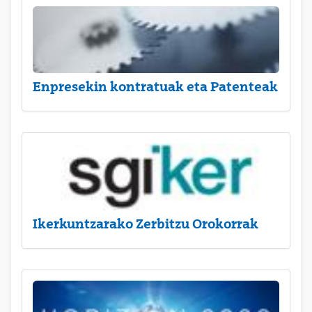
Enpresekin kontratuak eta Patenteak
Ikerkuntzarako Zerbitzu Orokorrak