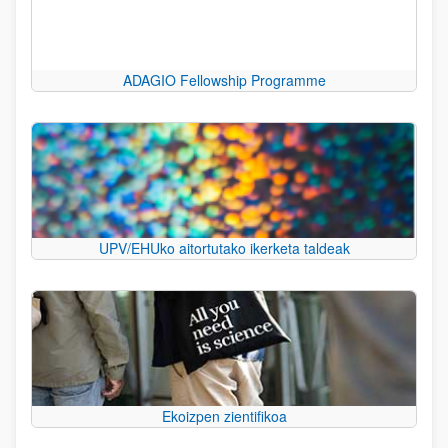
ADAGIO Fellowship Programme
UPV/EHUko aitortutako ikerketa taldeak
Ekoizpen zientifikoa