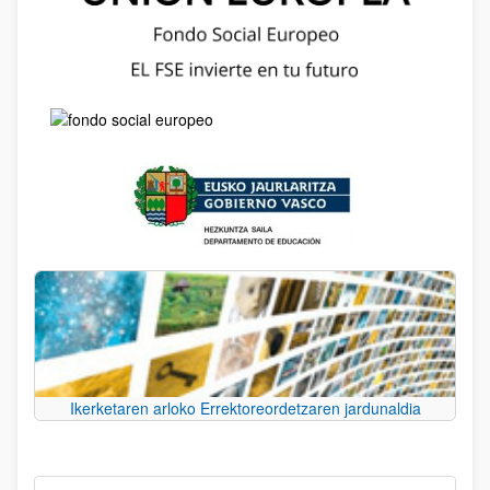
Ikerketaren arloko Errektoreordetzaren jardunaldia