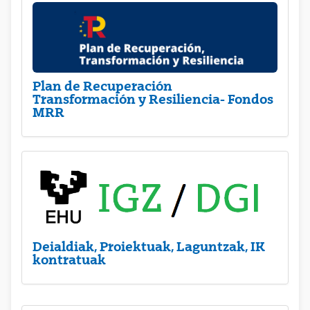
Plan de Recuperación
Transformación y Resiliencia- Fondos
MRR
Deialdiak, Proiektuak, Laguntzak, IK
kontratuak