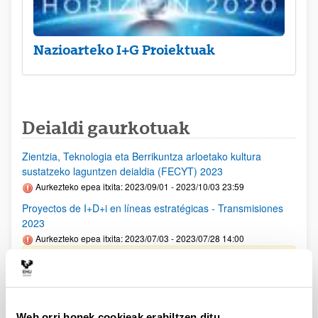
Nazioarteko I+G Proiektuak
Deialdi gaurkotuak
Zientzia, Teknologia eta Berrikuntza arloetako kultura
sustatzeko laguntzen deialdia (FECYT) 2023
Aurkezteko epea itxita: 2023/09/01 - 2023/10/03 23:59
Proyectos de I+D+i en líneas estratégicas - Transmisiones
2023
Aurkezteko epea itxita: 2023/07/03 - 2023/07/28 14:00
UPV/EHUko interesdunek 2023ko uztailaren 14ra arteko epea
izango dute deialdian parte hartzeko asmoa jakinarazteko,
helbide elektroniko honetan: convocatorias.dgi@ehu.eus
(IKUS UPV EHUko PROZEDURAREN LABURPENA)
Web orri honek cookieak erabiltzen ditu