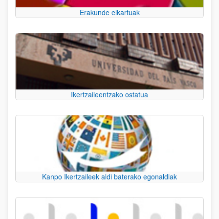
Erakunde elkartuak
Ikertzaileentzako ostatua
Kanpo Ikertzaileek aldi baterako egonaldiak