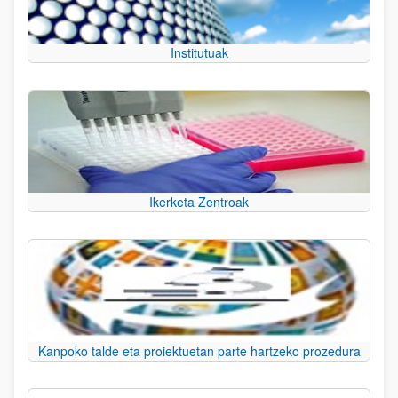
Institutuak
Ikerketa Zentroak
Kanpoko talde eta proiektuetan parte hartzeko prozedura