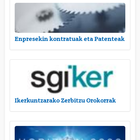
Enpresekin kontratuak eta Patenteak
Ikerkuntzarako Zerbitzu Orokorrak