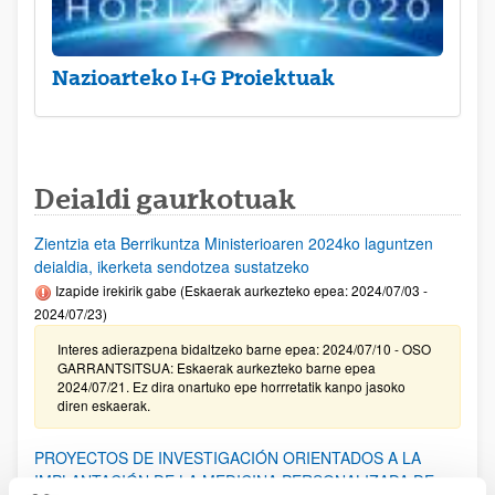
Nazioarteko I+G Proiektuak
Deialdi gaurkotuak
Zientzia eta Berrikuntza Ministerioaren 2024ko laguntzen
deialdia, ikerketa sendotzea sustatzeko
Izapide irekirik gabe (Eskaerak aurkezteko epea: 2024/07/03 -
2024/07/23)
Interes adierazpena bidaltzeko barne epea: 2024/07/10 - OSO
GARRANTSITSUA: Eskaerak aurkezteko barne epea
2024/07/21. Ez dira onartuko epe horrretatik kanpo jasoko
diren eskaerak.
PROYECTOS DE INVESTIGACIÓN ORIENTADOS A LA
IMPLANTACIÓN DE LA MEDICINA PERSONALIZADA DE