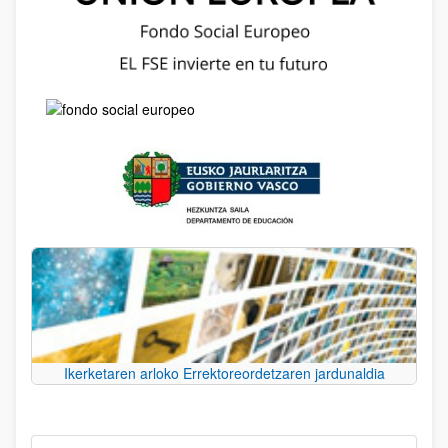
Ikerketaren arloko Errektoreordetzaren jardunaldia