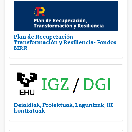
Plan de Recuperación
Transformación y Resiliencia- Fondos
MRR
Deialdiak, Proiektuak, Laguntzak, IK
kontratuak