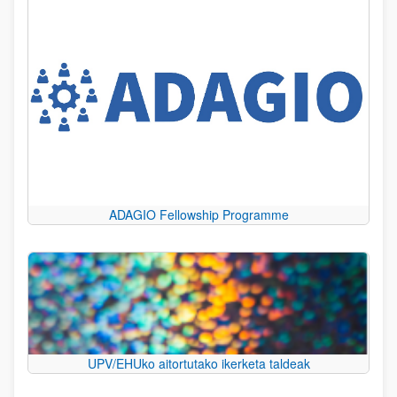
ADAGIO Fellowship Programme
UPV/EHUko aitortutako ikerketa taldeak