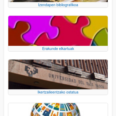
Izendapen bibliografikoa
Erakunde elkartuak
Ikertzaileentzako ostatua