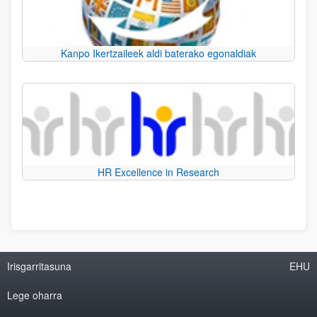
Kanpo Ikertzaileek aldi baterako egonaldiak
HR Excellence in Research
Irisgarritasuna
EHU
Lege oharra