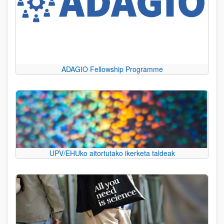
ADAGIO Fellowship Programme
UPV/EHUko aitortutako ikerketa taldeak