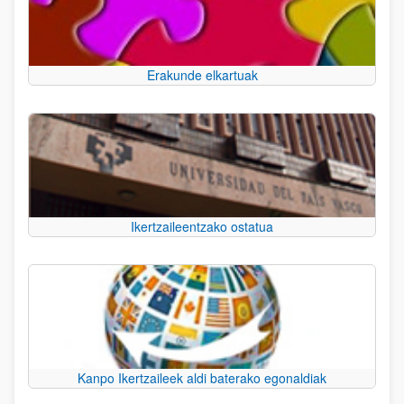
Erakunde elkartuak
Ikertzaileentzako ostatua
Kanpo Ikertzaileek aldi baterako egonaldiak