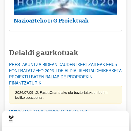
Nazioarteko I+G Proiektuak
Deialdi gaurkotuak
PRESTAKUNTZA BIDEAN DAUDEN IKERTZAILEAK EHUn
KONTRATATZEKO 2026-I DEIALDIA, IKERTALDE/IKERKETA
PROIEKTU BATEN BALIABIDE PROPIOEKIN
FINANTZATURIK
2026/07/09: .2. FaseaOnartutako eta baztertutakoen behin
betiko ebazpena .
UNIBERTSITATEA+ENPRESA+GIZARTEA
HARREMANAREN INPAKTUA EX POST EBALUATZEKO
PROIEKTUEN DEIALDIA