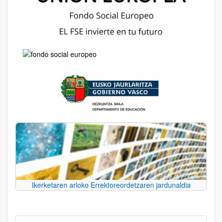
Ikerketaren arloko Errektoreordetzaren jardunaldia