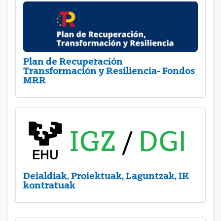
Plan de Recuperación
Transformación y Resiliencia- Fondos
MRR
Deialdiak, Proiektuak, Laguntzak, IK
kontratuak