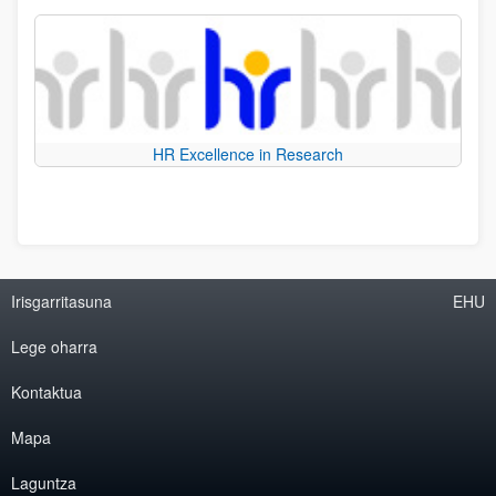
HR Excellence in Research
Irisgarritasuna
EHU
Lege oharra
Kontaktua
Mapa
Laguntza