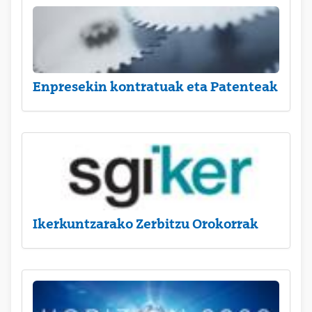
Enpresekin kontratuak eta Patenteak
Ikerkuntzarako Zerbitzu Orokorrak