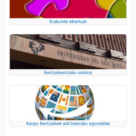
Erakunde elkartuak
Ikertzaileentzako ostatua
Kanpo Ikertzaileek aldi baterako egonaldiak