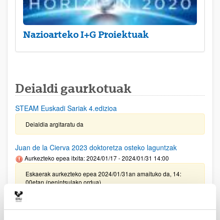
Nazioarteko I+G Proiektuak
Deialdi gaurkotuak
STEAM Euskadi Sariak 4.edizioa
Deialdia argitaratu da
Juan de la Cierva 2023 doktoretza osteko laguntzak
Aurkezteko epea itxita: 2024/01/17 - 2024/01/31 14:00
Eskaerak aurkezteko epea 2024/01/31an amaituko da, 14:
00etan (penintsulako ordua)
Oinarrizko ikerketako eta/edo ikerketa aplikatuko proiektuak
egiteko laguntzak (PIBA) 2024