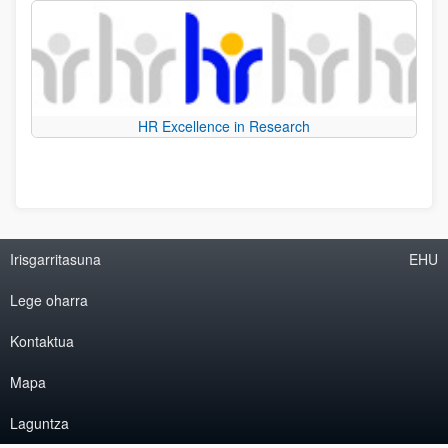
HR Excellence in Research
Irisgarritasuna
EHU
Lege oharra
Kontaktua
Mapa
Laguntza