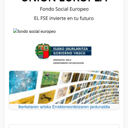
Ikerketaren arloko Errektoreordetzaren jardunaldia