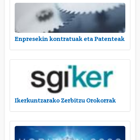
Enpresekin kontratuak eta Patenteak
Ikerkuntzarako Zerbitzu Orokorrak