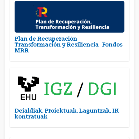
Plan de Recuperación
Transformación y Resiliencia- Fondos
MRR
Deialdiak, Proiektuak, Laguntzak, IK
kontratuak