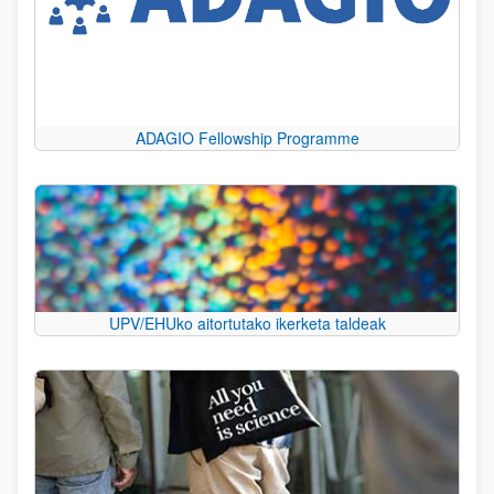
ADAGIO Fellowship Programme
UPV/EHUko aitortutako ikerketa taldeak