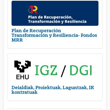
Plan de Recuperación
Transformación y Resiliencia- Fondos
MRR
Deialdiak, Proiektuak, Laguntzak, IK
kontratuak