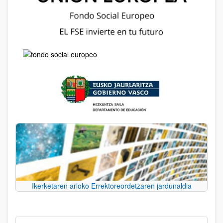
Ikerketaren arloko Errektoreordetzaren jardunaldia