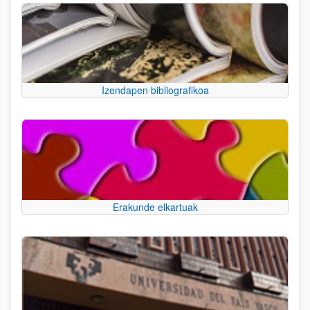
Izendapen bibliografikoa
Erakunde elkartuak