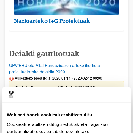
Nazioarteko I+G Proiektuak
Deialdi gaurkotuak
UPV/EHU eta Vital Fundazioaren arteko ikerketa
proiektuetarako deialdia 2020
Aurkezteko epea itxita: 2020/01/14 - 2020/02/12 00:00
Behin-betiko ebazpena publikatu da (2020/07/29)
Aurreko deialdietan laguntzarik lortu ez duten
ikertaldeetarako 2020
Aurkezteko epea itxita: 2020/06/01 - 2020/06/05 00:00
Web orri honek cookieak erabiltzen ditu
Ebazpena publikatu da (2020/06/17)
Cookieak erabiltzen ditugu edukiak eta iragarkiak
pertsonalizatzeko, baliabide sozialetako