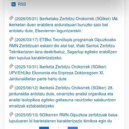
RSS
(2026/05/21) Ikerketako Zerbitzu Orokorrek (SGIker) IAk
ikerketan duen erabilera arduratsuari buruzko saio bat
antolatu dute, Elsevierren laguntzarekin.
(2026/03/17) ETBko Tecnólopis programak Gipuzkoako
RMN Zerbitzuari eskaini dio atal bat, Iñaki Santos Zerbitzu
Teknikariaren lana deskribatuz, Sagarlup egiteko erabiltzen
den lupulua karakterizatzeko.
(2025/10/31) Ikerketa Zerbitzu Orokorrek (SGIker)
UPV/EHUko Ekonomia eta Enpresa Doktoregoen XI.
Jardunaldietan parte hartu dute
(2025/06/12) Ikerketa Zerbitzu Orokorrek (SGIker) 28.
jardunaldia antolatu dute, oinarrizko analisi organikoa eta
analisi isotopikoa egiteko gaitasuna neurtzeko saiakuntzen
emaitzak eztabaidatzeko
(2025/05/13) SGIkerren RMN-Gipuzkoa zerbitzuak basa-
lupuluaren bi barietateren karakterizazio kimikoa egin du