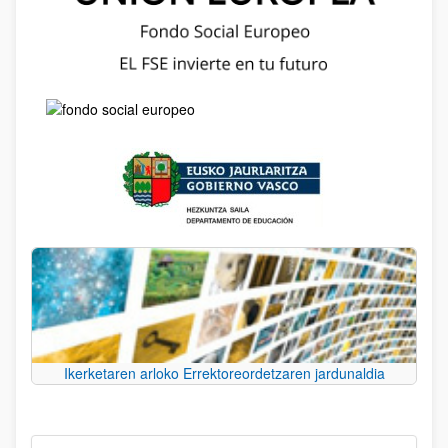
Ikerketaren arloko Errektoreordetzaren jardunaldia