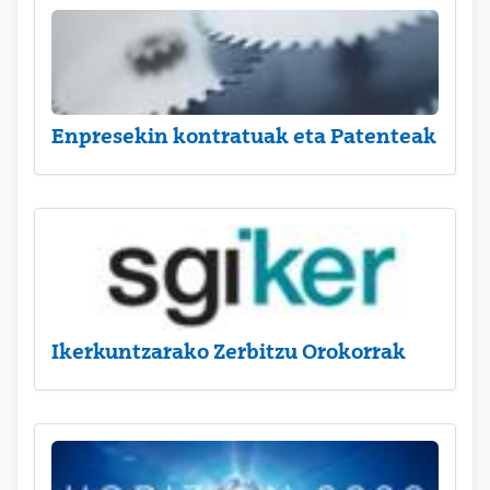
Enpresekin kontratuak eta Patenteak
Ikerkuntzarako Zerbitzu Orokorrak