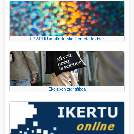
UPV/EHUko aitortutako ikerketa taldeak
Ekoizpen zientifikoa