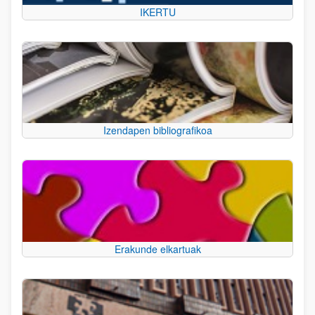
IKERTU
Izendapen bibliografikoa
Erakunde elkartuak