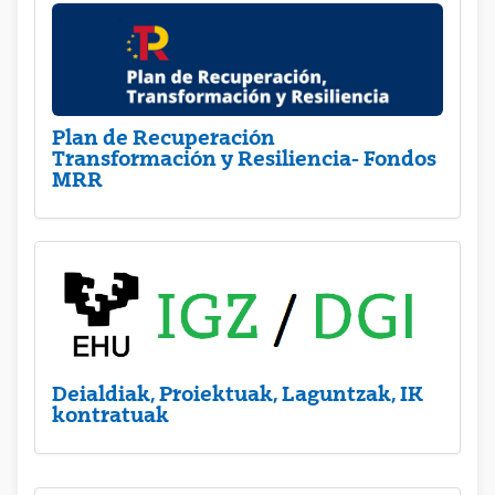
Plan de Recuperación
Transformación y Resiliencia- Fondos
MRR
Deialdiak, Proiektuak, Laguntzak, IK
kontratuak