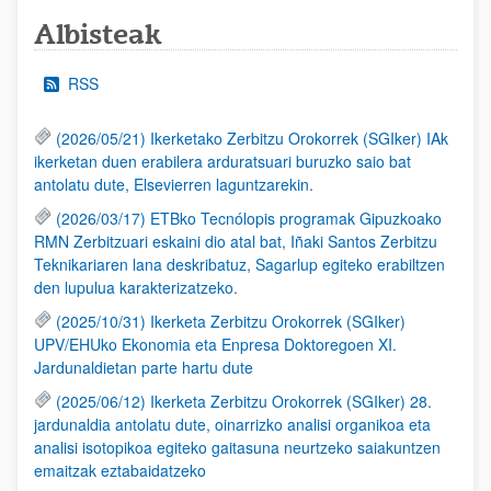
Albisteak
RSS
(2026/05/21) Ikerketako Zerbitzu Orokorrek (SGIker) IAk
ikerketan duen erabilera arduratsuari buruzko saio bat
antolatu dute, Elsevierren laguntzarekin.
(2026/03/17) ETBko Tecnólopis programak Gipuzkoako
RMN Zerbitzuari eskaini dio atal bat, Iñaki Santos Zerbitzu
Teknikariaren lana deskribatuz, Sagarlup egiteko erabiltzen
den lupulua karakterizatzeko.
(2025/10/31) Ikerketa Zerbitzu Orokorrek (SGIker)
UPV/EHUko Ekonomia eta Enpresa Doktoregoen XI.
Jardunaldietan parte hartu dute
(2025/06/12) Ikerketa Zerbitzu Orokorrek (SGIker) 28.
jardunaldia antolatu dute, oinarrizko analisi organikoa eta
analisi isotopikoa egiteko gaitasuna neurtzeko saiakuntzen
emaitzak eztabaidatzeko