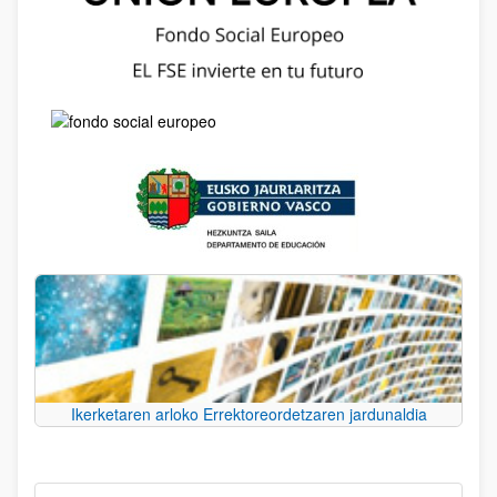
Ikerketaren arloko Errektoreordetzaren jardunaldia