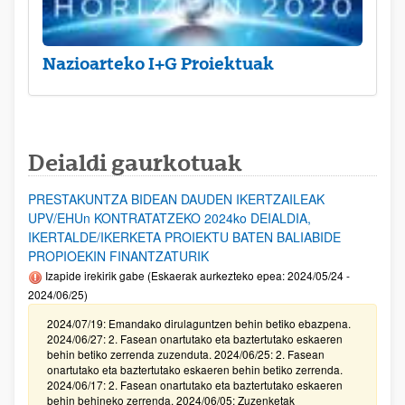
Nazioarteko I+G Proiektuak
Deialdi gaurkotuak
PRESTAKUNTZA BIDEAN DAUDEN IKERTZAILEAK
UPV/EHUn KONTRATATZEKO 2024ko DEIALDIA,
IKERTALDE/IKERKETA PROIEKTU BATEN BALIABIDE
PROPIOEKIN FINANTZATURIK
Izapide irekirik gabe (Eskaerak aurkezteko epea: 2024/05/24 -
2024/06/25)
2024/07/19: Emandako dirulaguntzen behin betiko ebazpena.
2024/06/27: 2. Fasean onartutako eta baztertutako eskaeren
behin betiko zerrenda zuzenduta. 2024/06/25: 2. Fasean
onartutako eta baztertutako eskaeren behin betiko zerrenda.
2024/06/17: 2. Fasean onartutako eta baztertutako eskaeren
behin behineko zerrenda. 2024/06/05: Zuzenketak