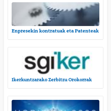
Enpresekin kontratuak eta Patenteak
Ikerkuntzarako Zerbitzu Orokorrak