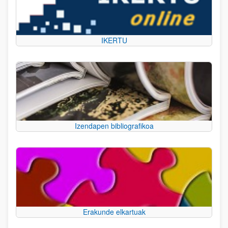
IKERTU
Izendapen bibliografikoa
Erakunde elkartuak