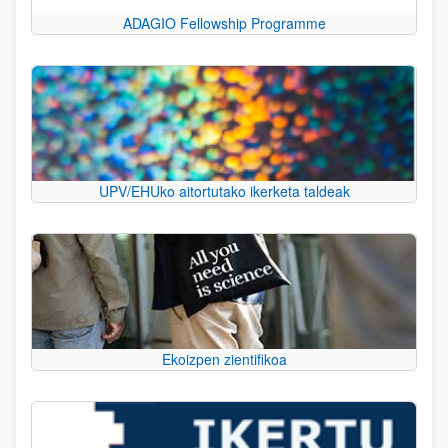
ADAGIO Fellowship Programme
UPV/EHUko aitortutako ikerketa taldeak
Ekoizpen zientifikoa