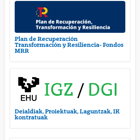
Plan de Recuperación
Transformación y Resiliencia- Fondos
MRR
Deialdiak, Proiektuak, Laguntzak, IK
kontratuak