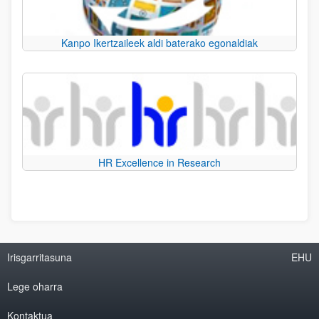
Kanpo Ikertzaileek aldi baterako egonaldiak
HR Excellence in Research
Irisgarritasuna
EHU
Lege oharra
Kontaktua