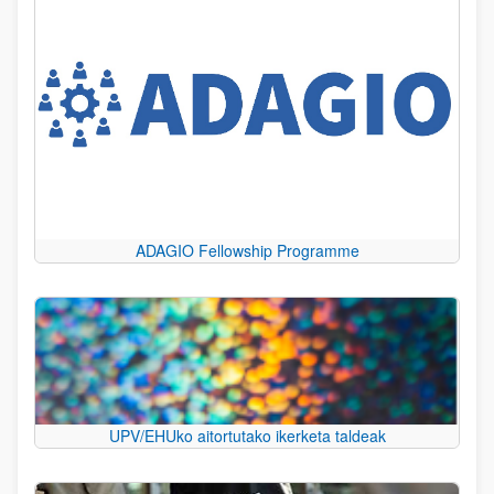
ADAGIO Fellowship Programme
UPV/EHUko aitortutako ikerketa taldeak