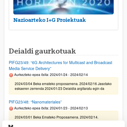
Nazioarteko I+G Proiektuak
Deialdi gaurkotuak
PIFG23/49: “6G Architectures for Multicast and Broadcast
Media Service Delivery”
Aurkezteko epea itxita: 2024/01/24 - 2024/02/14
2024/03/04 Beka emateko proposamena. 2024/02/16 Jasotako
eskaeren zerrenda 2024/01/23 Deialdia argitaratu egin da
PIFG23/48: “Nanomateriales”
Aurkezteko epea itxita: 2024/01/23 - 2024/02/13
2024/03/01 Beka Emateko Proposamena. 2024/02/14.
Balorazio fasera pasako diren jasotako eskaeren zerrenda .
2024/01/22 Deialdia argitaratu egin da