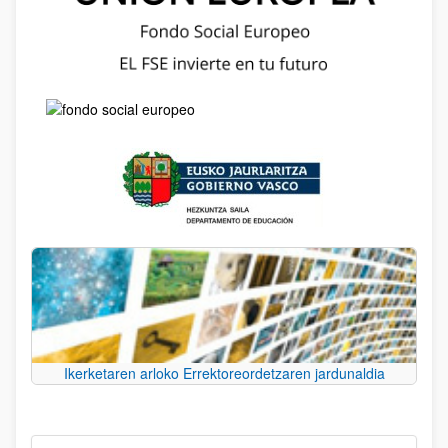
Ikerketaren arloko Errektoreordetzaren jardunaldia