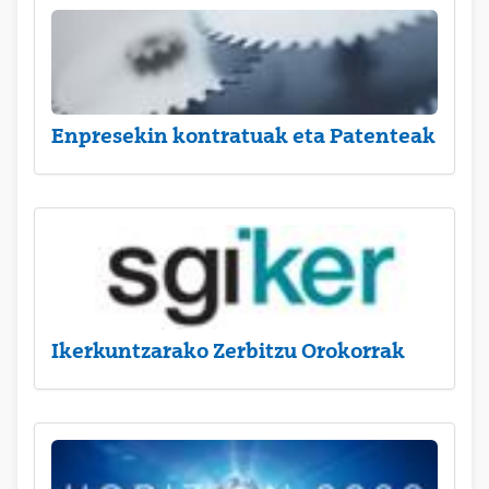
Enpresekin kontratuak eta Patenteak
Ikerkuntzarako Zerbitzu Orokorrak