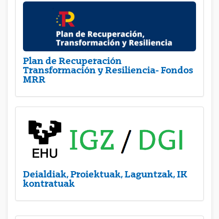
Plan de Recuperación
Transformación y Resiliencia- Fondos
MRR
Deialdiak, Proiektuak, Laguntzak, IK
kontratuak