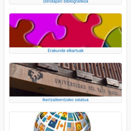
Izendapen bibliografikoa
Erakunde elkartuak
Ikertzaileentzako ostatua