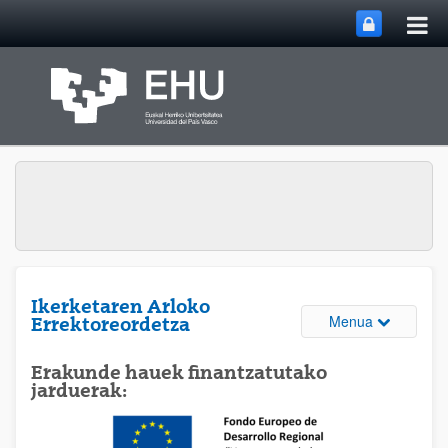
Me
Eduki nagusira joan
nag
ireki
Ikerketaren Arloko
Webguneare
Menua
Errektoreordetza
Erakunde hauek finantzatutako
jarduerak: