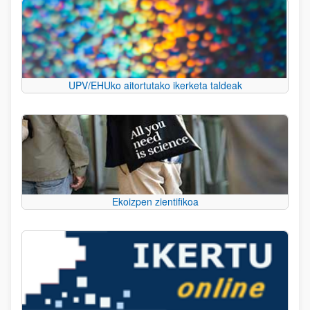
UPV/EHUko aitortutako ikerketa taldeak
Ekoizpen zientifikoa