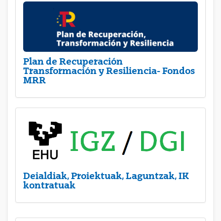
Plan de Recuperación
Transformación y Resiliencia- Fondos
MRR
Deialdiak, Proiektuak, Laguntzak, IK
kontratuak