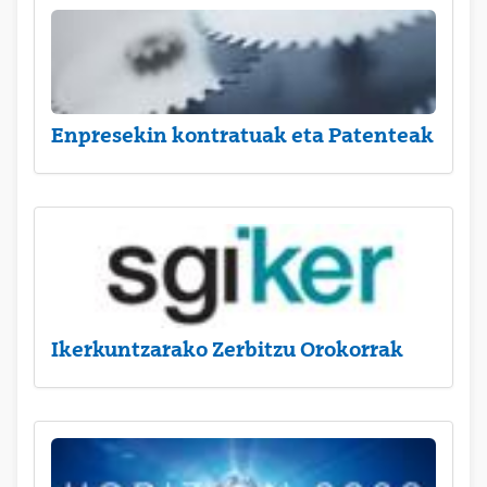
Enpresekin kontratuak eta Patenteak
Ikerkuntzarako Zerbitzu Orokorrak