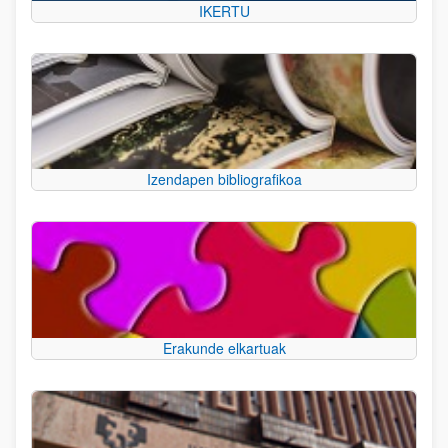
IKERTU
Izendapen bibliografikoa
Erakunde elkartuak