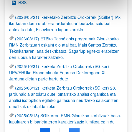
RSS
(2026/05/21) Ikerketako Zerbitzu Orokorrek (SGIker) IAk
ikerketan duen erabilera arduratsuari buruzko saio bat
antolatu dute, Elsevierren laguntzarekin.
(2026/03/17) ETBko Tecnólopis programak Gipuzkoako
RMN Zerbitzuari eskaini dio atal bat, Iñaki Santos Zerbitzu
Teknikariaren lana deskribatuz, Sagarlup egiteko erabiltzen
den lupulua karakterizatzeko.
(2025/10/31) Ikerketa Zerbitzu Orokorrek (SGIker)
UPV/EHUko Ekonomia eta Enpresa Doktoregoen XI.
Jardunaldietan parte hartu dute
(2025/06/12) Ikerketa Zerbitzu Orokorrek (SGIker) 28.
jardunaldia antolatu dute, oinarrizko analisi organikoa eta
analisi isotopikoa egiteko gaitasuna neurtzeko saiakuntzen
emaitzak eztabaidatzeko
(2025/05/13) SGIkerren RMN-Gipuzkoa zerbitzuak basa-
lupuluaren bi barietateren karakterizazio kimikoa egin du