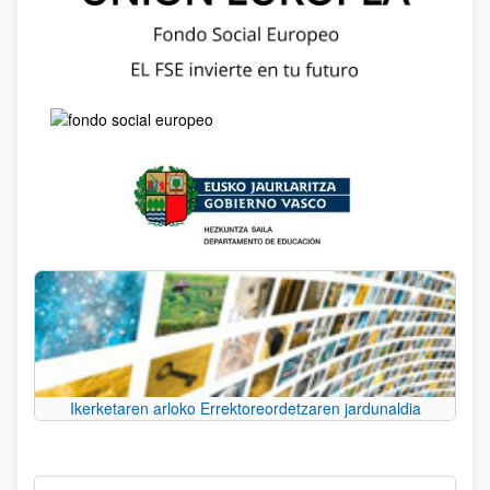
Ikerketaren arloko Errektoreordetzaren jardunaldia