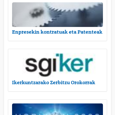
Enpresekin kontratuak eta Patenteak
Ikerkuntzarako Zerbitzu Orokorrak