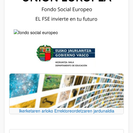
Ikerketaren arloko Errektoreordetzaren jardunaldia