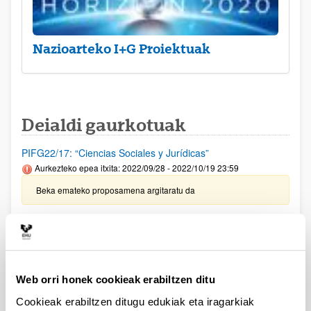
Nazioarteko I+G Proiektuak
Deialdi gaurkotuak
PIFG22/17: “Ciencias Sociales y Jurídicas”
Aurkezteko epea itxita: 2022/09/28 - 2022/10/19 23:59
Beka emateko proposamena argitaratu da
PIFG22/18 "Polimerización en fase dispersa"
Aurkezteko epea itxita: 2022/09/28 - 2022/10/19 23:59
Beka emateko proposamena argitaratu da
Web orri honek cookieak erabiltzen ditu
PIFG22/15: “Microbiología: Bioquímica y Biología Molecular"
Cookieak erabiltzen ditugu edukiak eta iragarkiak
Aurkezteko epea itxita: 2022/09/20 - 2022/10/10 23:59