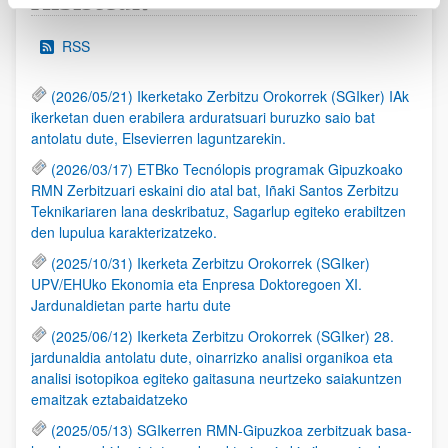
Albisteak
RSS
(2026/05/21) Ikerketako Zerbitzu Orokorrek (SGIker) IAk
ikerketan duen erabilera arduratsuari buruzko saio bat
antolatu dute, Elsevierren laguntzarekin.
(2026/03/17) ETBko Tecnólopis programak Gipuzkoako
RMN Zerbitzuari eskaini dio atal bat, Iñaki Santos Zerbitzu
Teknikariaren lana deskribatuz, Sagarlup egiteko erabiltzen
den lupulua karakterizatzeko.
(2025/10/31) Ikerketa Zerbitzu Orokorrek (SGIker)
UPV/EHUko Ekonomia eta Enpresa Doktoregoen XI.
Jardunaldietan parte hartu dute
(2025/06/12) Ikerketa Zerbitzu Orokorrek (SGIker) 28.
jardunaldia antolatu dute, oinarrizko analisi organikoa eta
analisi isotopikoa egiteko gaitasuna neurtzeko saiakuntzen
emaitzak eztabaidatzeko
(2025/05/13) SGIkerren RMN-Gipuzkoa zerbitzuak basa-