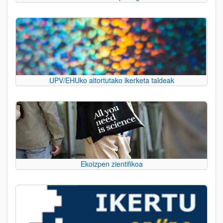
UPV/EHUko aitortutako ikerketa taldeak
Ekoizpen zientifikoa