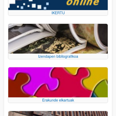
IKERTU
Izendapen bibliografikoa
Erakunde elkartuak