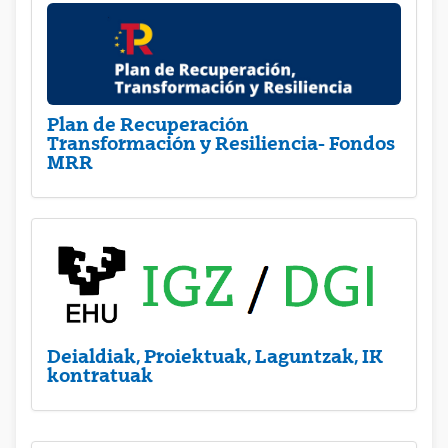
Plan de Recuperación
Transformación y Resiliencia- Fondos
MRR
Deialdiak, Proiektuak, Laguntzak, IK
kontratuak