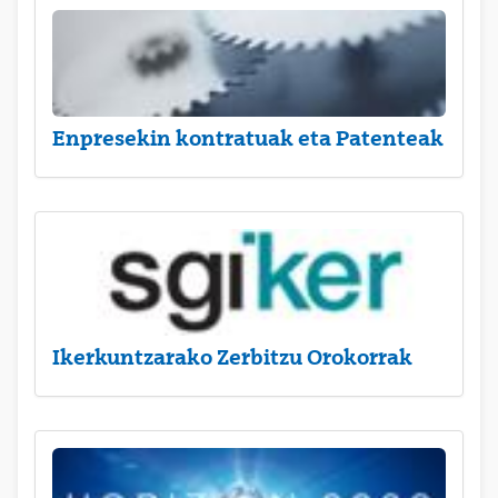
Enpresekin kontratuak eta Patenteak
Ikerkuntzarako Zerbitzu Orokorrak