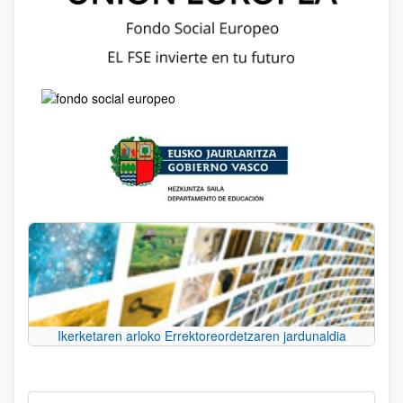
Ikerketaren arloko Errektoreordetzaren jardunaldia