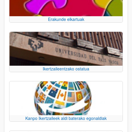
Erakunde elkartuak
Ikertzaileentzako ostatua
Kanpo Ikertzaileek aldi baterako egonaldiak