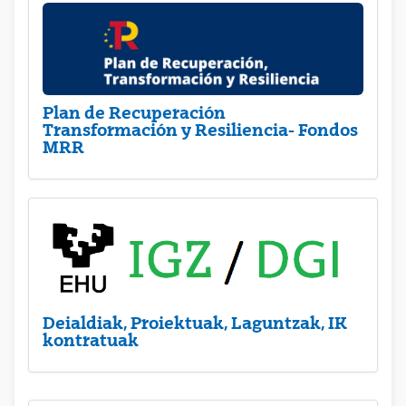
Plan de Recuperación
Transformación y Resiliencia- Fondos
MRR
Deialdiak, Proiektuak, Laguntzak, IK
kontratuak