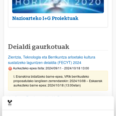
Nazioarteko I+G Proiektuak
Deialdi gaurkotuak
Zientzia, Teknologia eta Berrikuntza arloetako kultura
sustatzeko laguntzen deialdia (FECYT) 2024
Aurkezteko epea itxita: 2024/09/11 - 2024/10/18 13:00
I. Eranskina bidaltzeko barne-epea, VRIk berrikusteko
proposatutako langileen zerrendarekin: 2024/10/08 – Eskaerak
aurkezteko barne epea: 2024/10/18 (13:00etan)
"La Caixa" Fundazioa: Health Research 2025
Aurkezteko epea itxita: 2024/09/19 - 2024/11/13 12:00
Deialdia argitaratuta. Eskabideak aurkezteko EHUko barne
epea: 2024-09/19-2024/11/13 12:00etan.La Caixak ezarritako