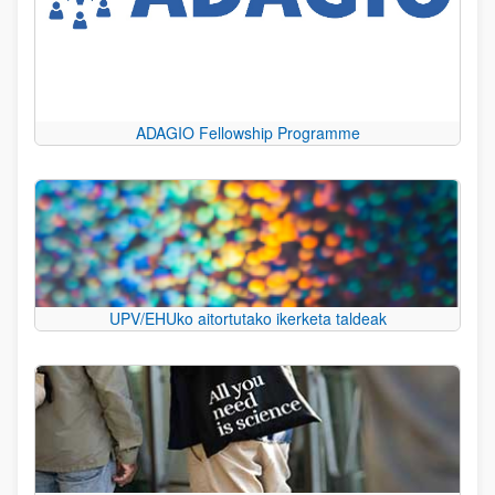
ADAGIO Fellowship Programme
UPV/EHUko aitortutako ikerketa taldeak