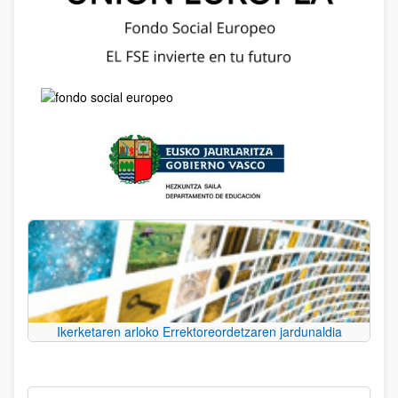
Ikerketaren arloko Errektoreordetzaren jardunaldia