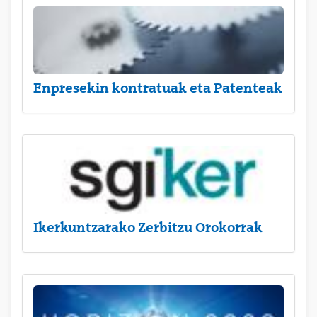
Enpresekin kontratuak eta Patenteak
Ikerkuntzarako Zerbitzu Orokorrak