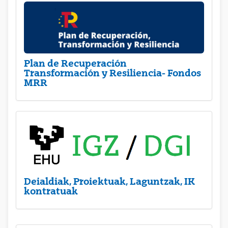
Plan de Recuperación
Transformación y Resiliencia- Fondos
MRR
Deialdiak, Proiektuak, Laguntzak, IK
kontratuak