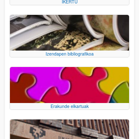
IKERTU
Izendapen bibliografikoa
Erakunde elkartuak