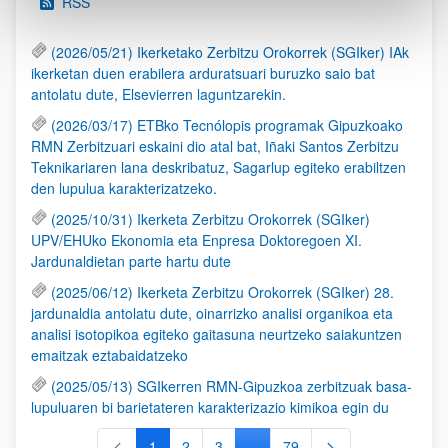
RSS
(2026/05/21) Ikerketako Zerbitzu Orokorrek (SGIker) IAk
ikerketan duen erabilera arduratsuari buruzko saio bat
antolatu dute, Elsevierren laguntzarekin.
(2026/03/17) ETBko Tecnólopis programak Gipuzkoako
RMN Zerbitzuari eskaini dio atal bat, Iñaki Santos Zerbitzu
Teknikariaren lana deskribatuz, Sagarlup egiteko erabiltzen
den lupulua karakterizatzeko.
(2025/10/31) Ikerketa Zerbitzu Orokorrek (SGIker)
UPV/EHUko Ekonomia eta Enpresa Doktoregoen XI.
Jardunaldietan parte hartu dute
(2025/06/12) Ikerketa Zerbitzu Orokorrek (SGIker) 28.
jardunaldia antolatu dute, oinarrizko analisi organikoa eta
analisi isotopikoa egiteko gaitasuna neurtzeko saiakuntzen
emaitzak eztabaidatzeko
(2025/05/13) SGIkerren RMN-Gipuzkoa zerbitzuak basa-
lupuluaren bi barietateren karakterizazio kimikoa egin du
1
2
3
...
79