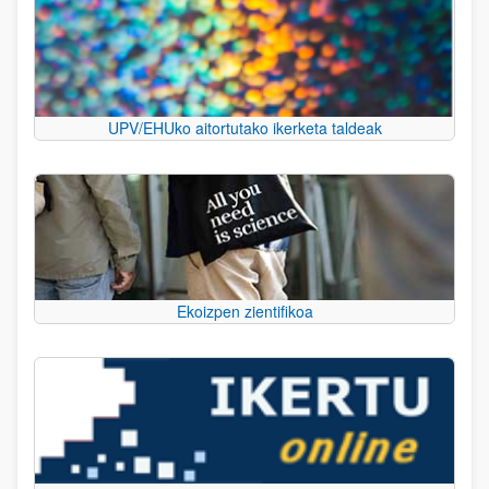
UPV/EHUko aitortutako ikerketa taldeak
Ekoizpen zientifikoa