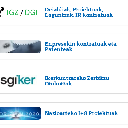
Deialdiak, Proiektuak,
Laguntzak, IK kontratuak
Enpresekin kontratuak eta
Patenteak
Ikerkuntzarako Zerbitzu
Orokorrak
Nazioarteko I+G Proiektuak