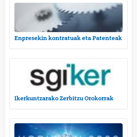
Enpresekin kontratuak eta Patenteak
Ikerkuntzarako Zerbitzu Orokorrak