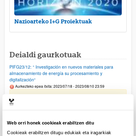
Nazioarteko I+G Proiektuak
Deialdi gaurkotuak
PIFG23/12: “ Investigación en nuevos materiales para
almacenamiento de energía su procesamiento y
digitalización“
Aurkezteko epea itxita: 2023/07/18 - 2023/08/10 23:59
Beka emateko proposamena argitaratu da(2023/09/12)
PIFG23/14: “ Hizkuntzaren Prozesamentua“
Aurkezteko epea itxita: 2023/07/20 - 2023/08/14 23:59
Web orri honek cookieak erabiltzen ditu
Beka emateko proposamena argitaratu da(2023/09/12)
Cookieak erabiltzen ditugu edukiak eta iragarkiak