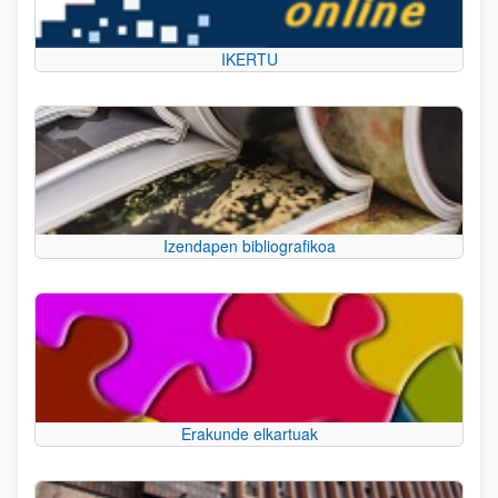
IKERTU
Izendapen bibliografikoa
Erakunde elkartuak