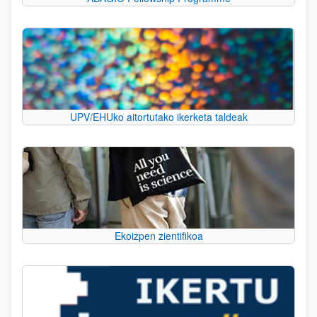
UPV/EHUko aitortutako ikerketa taldeak
Ekoizpen zientifikoa