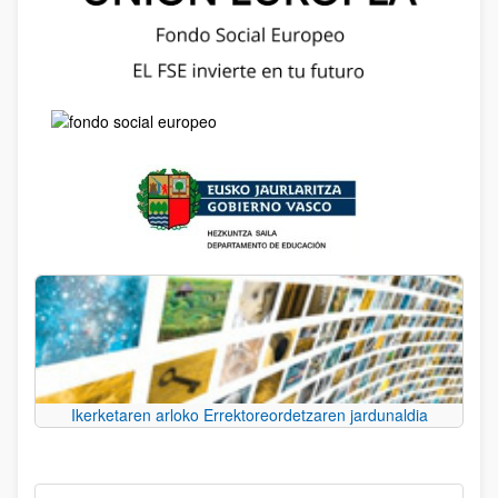
Ikerketaren arloko Errektoreordetzaren jardunaldia