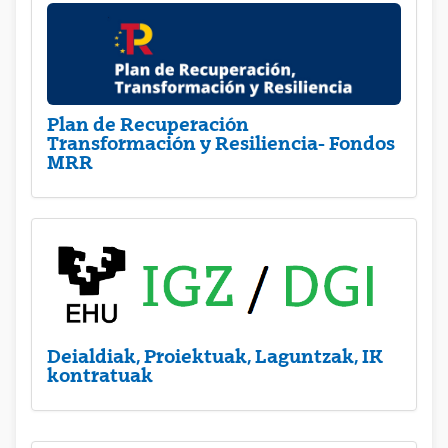
Plan de Recuperación
Transformación y Resiliencia- Fondos
MRR
Deialdiak, Proiektuak, Laguntzak, IK
kontratuak