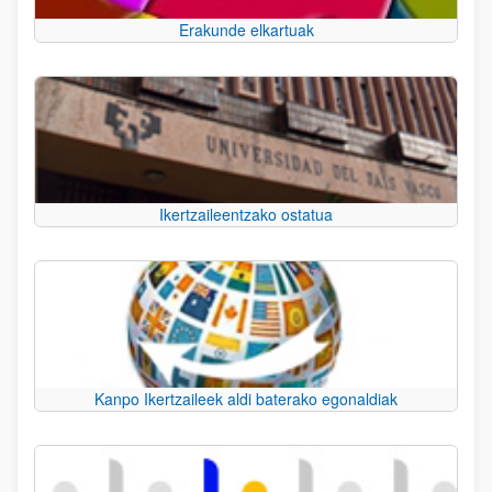
Erakunde elkartuak
Ikertzaileentzako ostatua
Kanpo Ikertzaileek aldi baterako egonaldiak