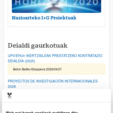
Nazioarteko I+G Proiektuak
Deialdi gaurkotuak
UPV/EHUn IKERTZAILEAK PRESTATZEKO KONTRATAZIO
DEIALDIA (2025)
Behin Betiko Ebazpena 2026/04/27
PROYECTOS DE INVESTIGACIÓN INTERNACIONALES
2026
Aurkezteko epea itxita: 2026/04/17 - 2026/05/19 14:00
I. ERANSKINA bidaltzeko epea: 2026/05/06 (barne) / Kanpoko
Proiektuetarako Baimena eskatzeko epea: 2024/05/14 (barne) /
Eskabideak ixteko eta bidaltzeko barne-epea: 2026/05/14
(barne)
Web orri honek cookieak erabiltzen ditu