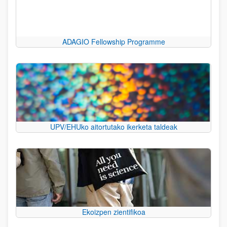
ADAGIO Fellowship Programme
UPV/EHUko aitortutako ikerketa taldeak
Ekoizpen zientifikoa