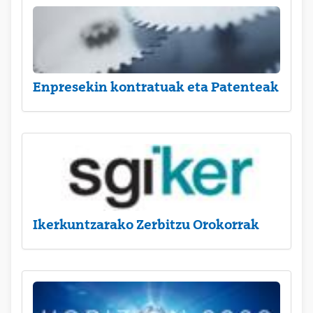
Enpresekin kontratuak eta Patenteak
Ikerkuntzarako Zerbitzu Orokorrak