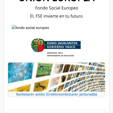
Ikerketaren arloko Errektoreordetzaren jardunaldia