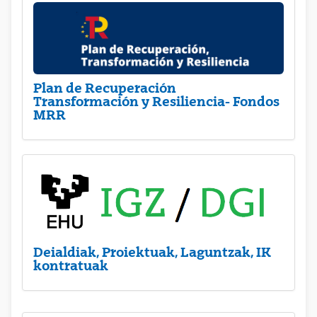
Plan de Recuperación
Transformación y Resiliencia- Fondos
MRR
Deialdiak, Proiektuak, Laguntzak, IK
kontratuak