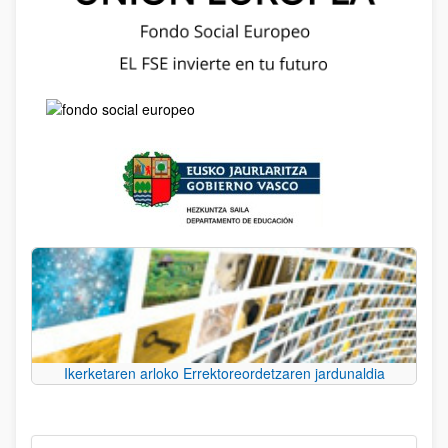
Ikerketaren arloko Errektoreordetzaren jardunaldia