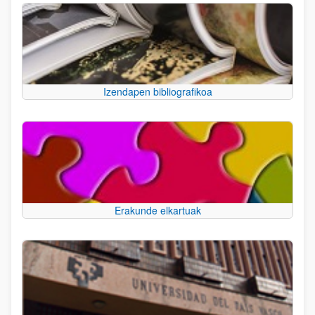
Izendapen bibliografikoa
Erakunde elkartuak