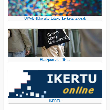
UPV/EHUko aitortutako ikerketa taldeak
Ekoizpen zientifikoa
IKERTU