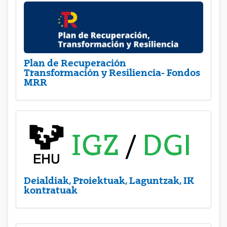
Plan de Recuperación
Transformación y Resiliencia- Fondos
MRR
Deialdiak, Proiektuak, Laguntzak, IK
kontratuak